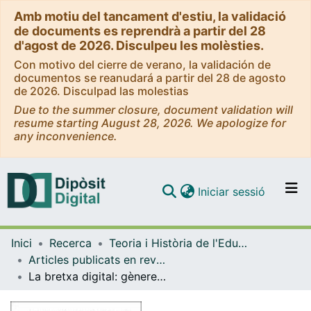
Amb motiu del tancament d'estiu, la validació
de documents es reprendrà a partir del 28
d'agost de 2026. Disculpeu les molèsties.
Con motivo del cierre de verano, la validación de
documentos se reanudará a partir del 28 de agosto
de 2026. Disculpad las molestias
Due to the summer closure, document validation will
resume starting August 28, 2026. We apologize for
any inconvenience.
(current)
Iniciar sessió
Comunitats i col·leccions
Inici
Recerca
Teoria i Història de l'Educació
Navega per tot el DD
Articles publicats en revistes (Teoria i Història de l'Educació)
Com publicar
La bretxa digital: gènere i jocs d'ordinador
Contacte