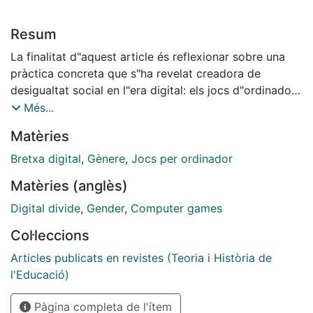
Resum
La finalitat d"aquest article és reflexionar sobre una
pràctica concreta que s"ha revelat creadora de
desigualtat social en l"era digital: els jocs d"ordinador
des de la perspectiva del gènere. Per això, es fa una
Més...
revisió de la literatura existent per mostrar com,
Matèries
malgrat les bondats educatives de l"activitat lúdica,
l"ús educatiu dels jocs d"ordinador és mínim. A més, es
Bretxa digital
,
Gènere
,
Jocs per ordinador
detallen diverses investigacions que mostren el biaix
Matèries (anglès)
de gènere en diferents aspectes relacionats amb els
jocs multimèdia.
Digital divide
,
Gender
,
Computer games
Col·leccions
Articles publicats en revistes (Teoria i Història de
l'Educació)
Pàgina completa de l'ítem