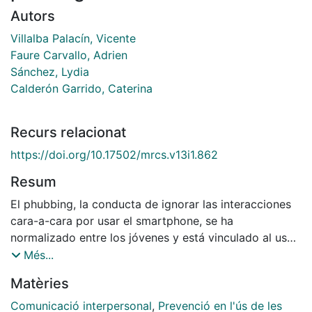
Autors
Villalba Palacín, Vicente
Faure Carvallo, Adrien
Sánchez, Lydia
Calderón Garrido, Caterina
Recurs relacionat
https://doi.org/10.17502/mrcs.v13i1.862
Resum
El phubbing, la conducta de ignorar las interacciones
cara-a-cara por usar el smartphone, se ha
normalizado entre los jóvenes y está vinculado al uso
excesivo del smartphone y las redes sociales. Se ha
Més...
evidenciado que estas últimas tratan de captar la
Matèries
atención mediante herramientas persuasivas como las
notificaciones o técnicas conductistas ofreciendo
Comunicació interpersonal
,
Prevenció en l'ús de les