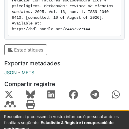
relación con factores sociodemográficos y 
necesario diseñar estrategias educativas y de
psicológicos. 
Methaodos: revista de ciencias 
sociales
. 2025. Vol. 13, num. 1. ISSN 2340-
prevención para mitigar sus efectos negativos en los
8413. [consulted: 10 of August of 2026]. 
estudiantes universitarios.
Available at: 
https://hdl.handle.net/2445/227144
Estadístiques
Exportar metadades
JSON
-
METS
Compartir registre
Recopilem i processem la vostra informació personal amb les
finalitats següents:
Estadístic & Registre i recuperació de
Coordinació:
CRAI UB
Avís legal
Metadades
subjectes a:
contrasenya