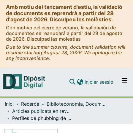
Amb motiu del tancament d'estiu, la validació
de documents es reprendrà a partir del 28
d'agost de 2026. Disculpeu les molèsties.
Con motivo del cierre de verano, la validación de
documentos se reanudará a partir del 28 de agosto
de 2026. Disculpad las molestias
Due to the summer closure, document validation will
resume starting August 28, 2026. We apologize for
any inconvenience.
(current)
Iniciar sessió
Comunitats i col·leccions
Inici
Recerca
Biblioteconomia, Documentació i Comunicació Audiovisual
Navega per tot el DD
Articles publicats en revistes (Biblioteconomia, Documentació i Comunicació Audiovisual)
Com publicar
Perfiles de phubbing de estudiantes universitarios y su relación con factores sociodemográficos y psicológicos
Contacte