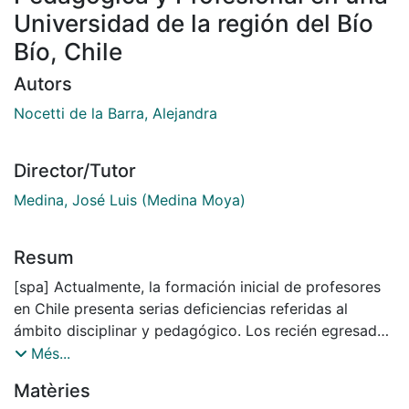
Universidad de la región del Bío
Bío, Chile
Autors
Nocetti de la Barra, Alejandra
Director/Tutor
Medina, José Luis (Medina Moya)
Resum
[spa] Actualmente, la formación inicial de profesores
en Chile presenta serias deficiencias referidas al
ámbito disciplinar y pedagógico. Los recién egresados
de las carreras de pedagogías no manejan totalmente
Més...
los contenidos que deben enseñar y tampoco tienen
Matèries
las habilidades docentes necesarias para responder a