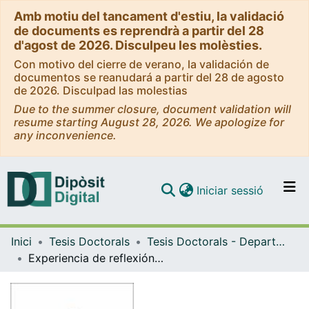
Amb motiu del tancament d'estiu, la validació
de documents es reprendrà a partir del 28
d'agost de 2026. Disculpeu les molèsties.
Con motivo del cierre de verano, la validación de
documentos se reanudará a partir del 28 de agosto
de 2026. Disculpad las molestias
Due to the summer closure, document validation will
resume starting August 28, 2026. We apologize for
any inconvenience.
(current)
Iniciar sessió
Comunitats i col·leccions
Inici
Tesis Doctorals
Tesis Doctorals - Departament - Didàctica i Organització Educativa
Navega per tot el DD
Experiencia de reflexión en estudiantes de Pedagogía en Educación Media en Biología y Ciencias Naturales en las asignaturas de Práctica Pedagógica y Profesional en una Universidad de la región del Bío Bío, Chile
Com publicar
Contacte