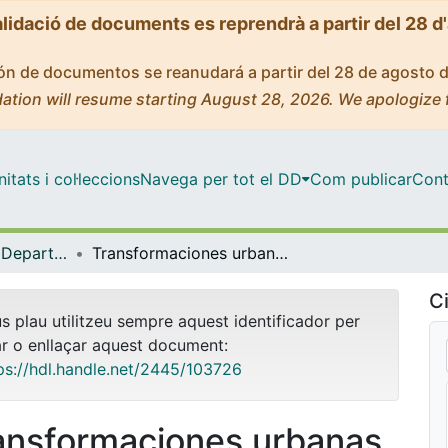
alidació de documents es reprendrà a partir del 28 d
ción de documentos se reanudará a partir del 28 de agosto 
ation will resume starting August 28, 2026. We apologize 
tats i col·leccions
Navega per tot el DD
Com publicar
Cont
Tesis Doctorals - Departament - Antropologia Cultural i Història d'Amèrica i d'Àfrica
Transformaciones urbanas desde la resistencia: aproximaciones a un movimiento vecinal en la Barceloneta, Barcelona
Ci
us plau utilitzeu sempre aquest identificador per
ar o enllaçar aquest document:
ps://hdl.handle.net/2445/103726
ansformaciones urbanas