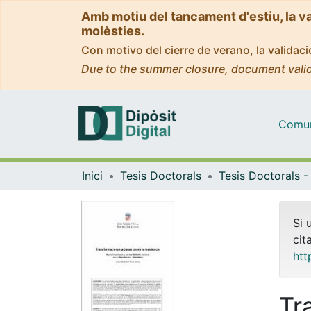
Amb motiu del tancament d'estiu, la v
molèsties.
Con motivo del cierre de verano, la valida
Due to the summer closure, document valid
Comuni
Inici
Tesis Doctorals
Si 
cit
htt
Tr