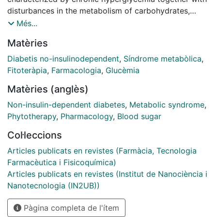
disturbances in the metabolism of carbohydrates,
proteins and fat, which in general results from an
Més...
insulin availability and need imbalance. In a great
Matèries
number of patients, marketed anti-glycemic agents
have shown poor effectiveness in maintaining a long-
Diabetis no-insulinodependent
,
Síndrome metabòlica
,
term glycemic control, thus being associated with
Fitoteràpia
,
Farmacologia
,
Glucèmia
severe adverse effects and leading to an emerging
Matèries (anglès)
interest in natural compounds (e.g., essential oils and
other secondary plant metabolites, namely, flavonoid-
Non-insulin-dependent diabetes
,
Metabolic syndrome
,
rich compounds) as a novel approach for prevention,
Phytotherapy
,
Pharmacology
,
Blood sugar
management and/or treatment of either non-insulin-
Col·leccions
dependent diabetes mellitus (T2DM, type 2 DM)
and/or Metabolic Syndrome (MS). In this review, some
Articles publicats en revistes (Farmàcia, Tecnologia
of these promising glucose-lowering agents will be
Farmacèutica i Fisicoquímica)
comprehensively discussed
Articles publicats en revistes (Institut de Nanociència i
Nanotecnologia (IN2UB))
Pàgina completa de l'ítem