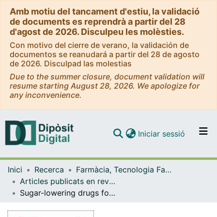
Amb motiu del tancament d'estiu, la validació
de documents es reprendrà a partir del 28
d'agost de 2026. Disculpeu les molèsties.
Con motivo del cierre de verano, la validación de
documentos se reanudará a partir del 28 de agosto
de 2026. Disculpad las molestias
Due to the summer closure, document validation will
resume starting August 28, 2026. We apologize for
any inconvenience.
(current)
Iniciar sessió
Comunitats i col·leccions
Inici
Recerca
Farmàcia, Tecnologia Farmacèutica i Fisicoquímica
Navega per tot el DD
Articles publicats en revistes (Farmàcia, Tecnologia Farmacèutica i Fisicoquímica)
Com publicar
Sugar-lowering drugs for type 2 Diabetes Mellitus and Metabolic Syndrome Review of cassical and new compounds: Part-I
Contacte