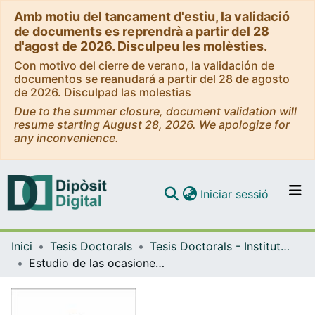
Amb motiu del tancament d'estiu, la validació
de documents es reprendrà a partir del 28
d'agost de 2026. Disculpeu les molèsties.
Con motivo del cierre de verano, la validación de
documentos se reanudará a partir del 28 de agosto
de 2026. Disculpad las molestias
Due to the summer closure, document validation will
resume starting August 28, 2026. We apologize for
any inconvenience.
(current)
Iniciar sessió
Comunitats i col·leccions
Inici
Tesis Doctorals
Tesis Doctorals - Institut Nacional d'Educació Física de Catalunya (INEFC) - Barcelona
Navega per tot el DD
Estudio de las ocasiones de gol en La Liga durante la temporada 2019/2020
Com publicar
Contacte