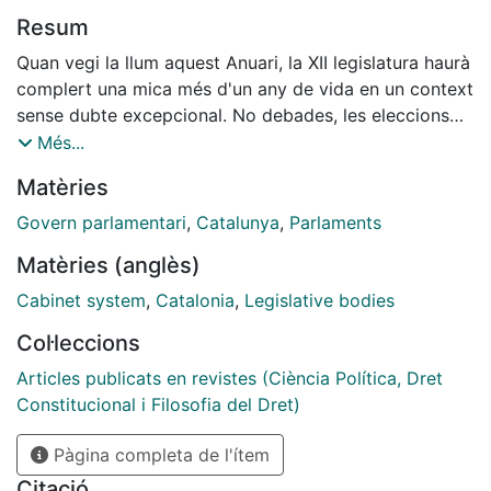
Resum
Quan vegi la llum aquest Anuari, la XII legislatura haurà
complert una mica més d'un any de vida en un context
sense dubte excepcional. No debades, les eleccions
del 21 de desembre del 2017 van ser convocades pel
Més...
govern espanyol a l'empara de l'article 155 de la
Matèries
Constitució, en el marc de les mesures d'execució
acordades pel Senat el 27 d'octubre del 2017, a
Govern parlamentari
,
Catalunya
,
Parlaments
conseqüència de la celebració del referèndum de l'1-O
Matèries (anglès)
i no pas per la decisió del president de la Generalitat
de dissoldre anticipadament el Parlament o perquè
Cabinet system
,
Catalonia
,
Legislative bodies
hagués expirat el mandat. Els comicis van atorgar la
Col·leccions
victòria a Ciutadans, que va esdevenir la primera força
política a la Cambra catalana, per bé que es va
Articles publicats en revistes (Ciència Política, Dret
reeditar la majoria independentista, integrada per les
Constitucional i Filosofia del Dret)
mateixes forces polítiques que en l'anterior legislatura
Pàgina completa de l'ítem
[Junts per Catalunya (JxCat) i Esquerra Republicana
de Catalunya (ERC)], la segona i la tercera força
Citació