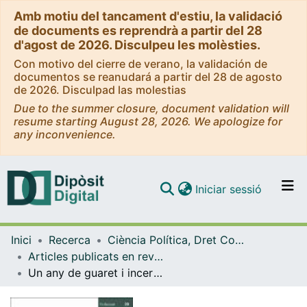
Amb motiu del tancament d'estiu, la validació
de documents es reprendrà a partir del 28
d'agost de 2026. Disculpeu les molèsties.
Con motivo del cierre de verano, la validación de
documentos se reanudará a partir del 28 de agosto
de 2026. Disculpad las molestias
Due to the summer closure, document validation will
resume starting August 28, 2026. We apologize for
any inconvenience.
(current)
Iniciar sessió
Comunitats i col·leccions
Inici
Recerca
Ciència Política, Dret Constitucional i Filosofia del Dret
Navega per tot el DD
Articles publicats en revistes (Ciència Política, Dret Constitucional i Filosofia del Dret)
Com publicar
Un any de guaret i incerteses al Parlament
Contacte