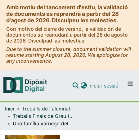
Amb motiu del tancament d'estiu, la validació
de documents es reprendrà a partir del 28
d'agost de 2026. Disculpeu les molèsties.
Con motivo del cierre de verano, la validación de
documentos se reanudará a partir del 28 de agosto
de 2026. Disculpad las molestias
Due to the summer closure, document validation will
resume starting August 28, 2026. We apologize for
any inconvenience.
(current)
Iniciar sessió
Comunitats i col·leccions
Inici
Treballs de l'alumnat
Navega per tot el DD
Treballs Finals de Grau (TFG) - Belles Arts
Com publicar
Una família xarnega del Prat
Contacte