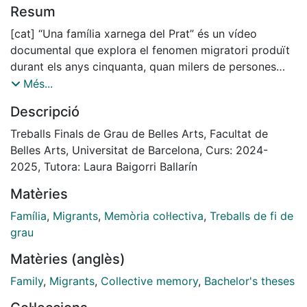
Resum
[cat] “Una família xarnega del Prat” és un vídeo
documental que explora el fenomen migratori produït
durant els anys cinquanta, quan milers de persones
d’Andalusia van desplaçar-se fins a Catalunya per a
Més...
buscar una millor vida. El projecte se centra en la
Descripció
història familiar dels meus avis, tant els andalusos com
els catalans. Mostrant a través del seu testimoni les
Treballs Finals de Grau de Belles Arts, Facultat de
dificultats, l’adaptació i la diversitat cultural que
Belles Arts, Universitat de Barcelona, Curs: 2024-
trobem al Prat de Llobregat. Més enllà del relat
2025, Tutora: Laura Baigorri Ballarín
familiar, busco donar veu a una experiència col·lectiva
Matèries
que va marcar la història del municipi però també de
moltes altres ciutats de l’àrea metropolitana de
Família
,
Migrants
,
Memòria col·lectiva
,
Treballs de fi de
Barcelona. Amb una mirada propera i sentimental,
grau
aquest treball vol reivindicar la memòria d’aquella
Matèries (anglès)
generació que ha construït el que coneixem avui com
a Catalunya, convidant a la reflexió sobre les nostres
Family
,
Migrants
,
Collective memory
,
Bachelor's theses
arrels i a reconèixer la riquesa que ens aporta la