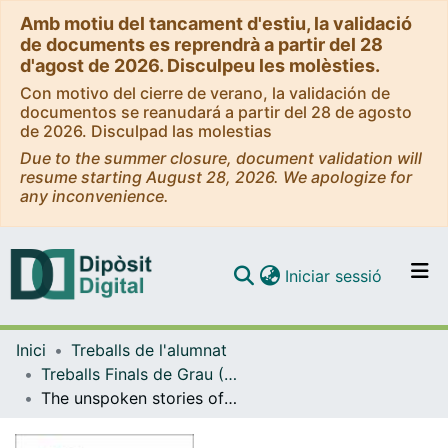
Amb motiu del tancament d'estiu, la validació
de documents es reprendrà a partir del 28
d'agost de 2026. Disculpeu les molèsties.
Con motivo del cierre de verano, la validación de
documentos se reanudará a partir del 28 de agosto
de 2026. Disculpad las molestias
Due to the summer closure, document validation will
resume starting August 28, 2026. We apologize for
any inconvenience.
(current)
Iniciar sessió
Comunitats i col·leccions
Inici
Treballs de l'alumnat
Navega per tot el DD
Treballs Finals de Grau (TFG) - Estudis Anglesos
Com publicar
The unspoken stories of LGBTQ+ refugees : healing personal trauma and social prejudices through storytelling and writing
Contacte