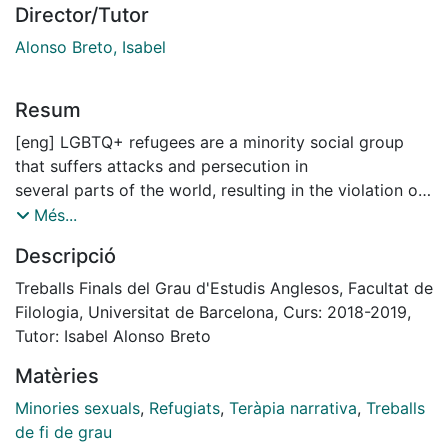
Director/Tutor
Alonso Breto, Isabel
Resum
[eng] LGBTQ+ refugees are a minority social group
that suffers attacks and persecution in
several parts of the world, resulting in the violation of
their human rights. The traumatic
Més...
experiences confronted weight and pressure on their
Descripció
identities which result in grave
psychological burden. This paper aims to provide a
Treballs Finals del Grau d'Estudis Anglesos, Facultat de
current overview of the situation of
Filologia, Universitat de Barcelona, Curs: 2018-2019,
LGBTQ+ refugees, along with an exploration of the
Tutor: Isabel Alonso Breto
theory of storytelling as a healing
Matèries
method. According to the literature, storytelling
contributes to personal healing. The
Minories sexuals
,
Refugiats
,
Teràpia narrativa
,
Treballs
stories of five LGBTQ+ refugees are told with the aim
de fi de grau