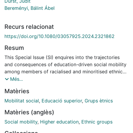
Durst, Judit
Bereményi, Bálint Ábel
Recurs relacionat
https://doi.org/10.1080/03057925.2024.2321862
Resum
This Special Issue (SI) enquires into the trajectories
and consequences of education-driven social mobility
among members of racialised and minoritised ethnic
groups in a variety of geographical settings. It
Més...
explores commonalities in the socalled distinctive
Matèries
minority mobility path that are typical for many
racialised minorities in different social contexts – from
Mobilitat social
,
Educació superior
,
Grups ètnics
Asia through post-socialist Eastern European countries
Matèries (anglès)
to Western Europe and North America. Through
analyses of the personal experiences of (potential)
Social mobility
,
Higher education
,
Ethnic groups
social advancement via education, the authors of this