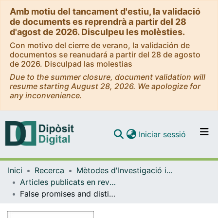
Amb motiu del tancament d'estiu, la validació
de documents es reprendrà a partir del 28
d'agost de 2026. Disculpeu les molèsties.
Con motivo del cierre de verano, la validación de
documentos se reanudará a partir del 28 de agosto
de 2026. Disculpad las molestias
Due to the summer closure, document validation will
resume starting August 28, 2026. We apologize for
any inconvenience.
(current)
Iniciar sessió
Comunitats i col·leccions
Inici
Recerca
Mètodes d'Investigació i Diagnòstic en Educació
Navega per tot el DD
Articles publicats en revistes (Mètodes d'Investigació i Diagnòstic en Educació)
Com publicar
False promises and distinct minority mobility paths: Trajectories and costs of the education-driven social mobility of racialised ethnic groups
Contacte