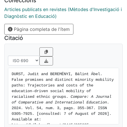
Col·leccions
SI explore what schooling and educational mobility
involves for those who belong to discriminated against
Articles publicats en revistes (Mètodes d'Investigació i
and minoritised groups. What costs, both hidden and
Diagnòstic en Educació)
more apparent, does their education-driven mobility
Pàgina completa de l'ítem
impose on them? Is education indeed a vehicle for
social mobility for them? Finally, what are the social
Citació
implications of their ‘individual success at the cost of
collective failure’ (Reay 2018)?
DURST, Judit and BEREMÉNYI, Bálint Ábel. 
False promises and distinct minority mobility 
paths: Trajectories and costs of the 
education-driven social mobility of 
racialised ethnic groups. 
Compare: A Journal 
of Comparative and International Education
. 
2024. Vol. 54, num. 3, pags. 355-367. ISSN 
0305-7925. [consulted: 7 of August of 2026]. 
Available at: 
https://hdl.handle.net/2445/225635