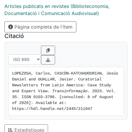
Articles publicats en revistes (Biblioteconomia,
las
newsletters
aplican de manera adecuada las
Documentació i Comunicació Audiovisual)
dimensiones de contenidos y de curación, y es la
newsletter argentina Copano la que mejor puntuación
Pàgina completa de l'ítem
obtiene. Respecto a los resultados de las entrevistas
se confirma, entre otras cosas, la importancia de la
Citació
newsletter como uno de los productos informativos
más respetados por los lectores, y su valor
estratégico para creadores independientes y medios
de comunicación.
LOPEZOSA, Carlos, CASCÓN-KATCHADOURIAN, Jesús 
Daniel and GUALLAR, Javier. Curatorial 
Newsletters from Latin America: Case Study 
and Expert View. 
Transinformação
. 2023. Vol. 
35. ISSN 0103-3786. [consulted: 8 of August 
of 2026]. Available at: 
https://hdl.handle.net/2445/211947
Estadístiques