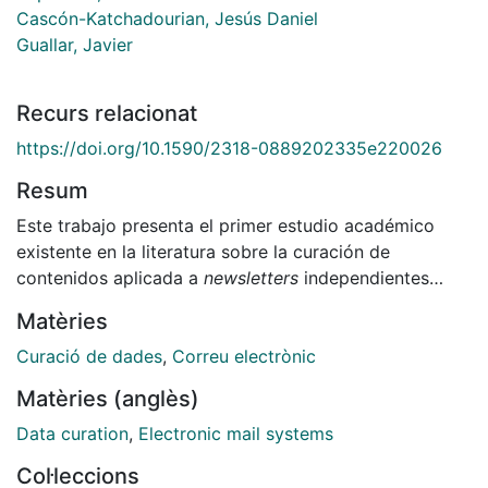
Cascón-Katchadourian, Jesús Daniel
Guallar, Javier
Recurs relacionat
https://doi.org/10.1590/2318-0889202335e220026
Resum
Este trabajo presenta el primer estudio académico
existente en la literatura sobre la curación de
contenidos aplicada a
newsletters
independientes
latinoamericanas. Esta investigación recoge una
Matèries
muestra de 12 boletines a partir de la consulta a
expertos de reconocido prestigio. Para desarrollar
Curació de dades
,
Correu electrònic
esta investigación se aplica una metodología doble,
Matèries (anglès)
por un lado, se aplica el protocolo de evaluación
Data curation
,
Electronic mail systems
Curation Analysis System y, por otro lado, entrevistas
semiestructuradas a cinco de los editores de los
Col·leccions
boletines analizados. Este trabajo confirma que todas