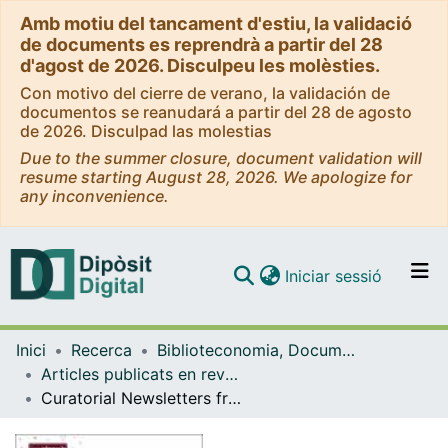
Amb motiu del tancament d'estiu, la validació
de documents es reprendrà a partir del 28
d'agost de 2026. Disculpeu les molèsties.
Con motivo del cierre de verano, la validación de
documentos se reanudará a partir del 28 de agosto
de 2026. Disculpad las molestias
Due to the summer closure, document validation will
resume starting August 28, 2026. We apologize for
any inconvenience.
(current)
Iniciar sessió
Comunitats i col·leccions
Inici
Recerca
Biblioteconomia, Documentació i Comunicació Audiovisual
Navega per tot el DD
Articles publicats en revistes (Biblioteconomia, Documentació i Comunicació Audiovisual)
Com publicar
Curatorial Newsletters from Latin America: Case Study and Expert View
Contacte