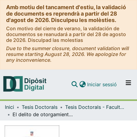
Amb motiu del tancament d'estiu, la validació
de documents es reprendrà a partir del 28
d'agost de 2026. Disculpeu les molèsties.
Con motivo del cierre de verano, la validación de
documentos se reanudará a partir del 28 de agosto
de 2026. Disculpad las molestias
Due to the summer closure, document validation will
resume starting August 28, 2026. We apologize for
any inconvenience.
(current)
Iniciar sessió
Comunitats i col·leccions
Inici
Tesis Doctorals
Tesis Doctorals - Facultat - Dret
Navega per tot el DD
El delito de otorgamiento de contrato simulado en perjuicio de otro. Reconstrucción dogmática del art. 251.3 del Código Penal
Com publicar
Contacte