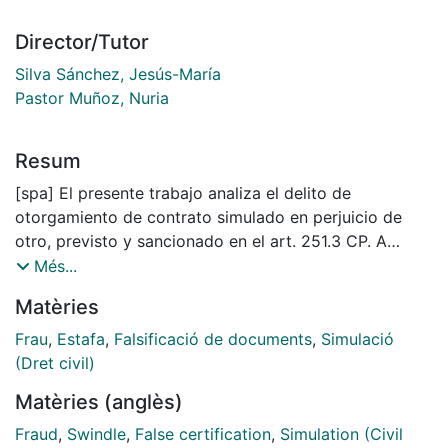
Director/Tutor
Silva Sánchez, Jesús-María
Pastor Muñoz, Nuria
Resum
[spa] El presente trabajo analiza el delito de
otorgamiento de contrato simulado en perjuicio de
otro, previsto y sancionado en el art. 251.3 CP. A
causa de la dispersión de tendencias doctrinarias y
Més...
hasta cierto punto judiciales vigentes hasta la
Matèries
actualidad, se indaga el concepto de contrato
simulado, asumiendo que su contenido y significado
Frau
,
Estafa
,
Falsificació de documents
,
Simulació
se deba tomar del derecho civil, es decir, como una
(Dret civil)
categoría extrapenal. En este contexto, se explica el
Matèries (anglès)
origen, formas que adopta y consecuencias jurídicas
de la simulación en derecho privado, sus más
Fraud
,
Swindle
,
False certification
,
Simulation (Civil