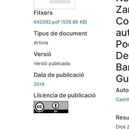
Za
Fitxers
Co
642092.pdf
(505.86 KB)
au
Tipus de document
Po
Article
De
Versió
Versió publicada
Ba
Data de publicació
Gu
2014
Auto
Llicència de publicació
Castil
Res
Dice 