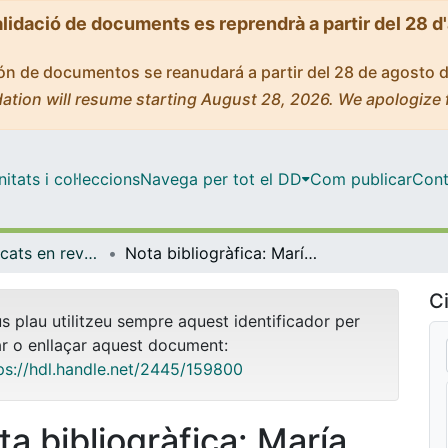
alidació de documents es reprendrà a partir del 28 d
ción de documentos se reanudará a partir del 28 de agosto 
ation will resume starting August 28, 2026. We apologize 
tats i col·leccions
Navega per tot el DD
Com publicar
Cont
Articles publicats en revistes (Filosofia)
Nota bibliogràfica: María Zambrano, Obras Completas VI. Escritos autobiográficos. Delirios. Poemas (1928-1990). Delirio y destino (1952), Barcelona, Galaxia Gutenberg, 2014
Ci
us plau utilitzeu sempre aquest identificador per
ar o enllaçar aquest document:
ps://hdl.handle.net/2445/159800
ta bibliogràfica: María