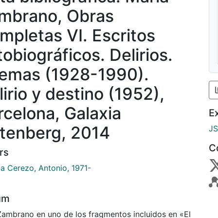
mbrano, Obras
mpletas VI. Escritos
tobiográficos. Delirios.
emas (1928-1990).
lirio y destino (1952),
rcelona, Galaxia
E
tenberg, 2014
J
C
rs
la Cerezo, Antonio, 1971-
um
Zambrano en uno de los fragmentos incluidos en «El