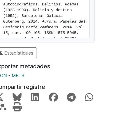
autobiográficos. Delirios. Poemas 
(1928-1990). Delirio y destino 
(1952), Barcelona, Galaxia 
Gutenberg, 2014. 
Aurora. Papeles del 
Seminario María Zambrano
. 2014. Vol. 
15, num. 100-105. ISSN 1575-5045. 
[consulted: 7 of August of 2026]. 
Available at: 
https://hdl.handle.net/2445/159800
Estadístiques
xportar metadades
SON
-
METS
ompartir registre