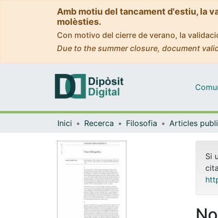
Amb motiu del tancament d'estiu, la v
molèsties.
Con motivo del cierre de verano, la valida
Due to the summer closure, document valid
Comuni
Inici
Recerca
Filosofia
Si 
cit
htt
No