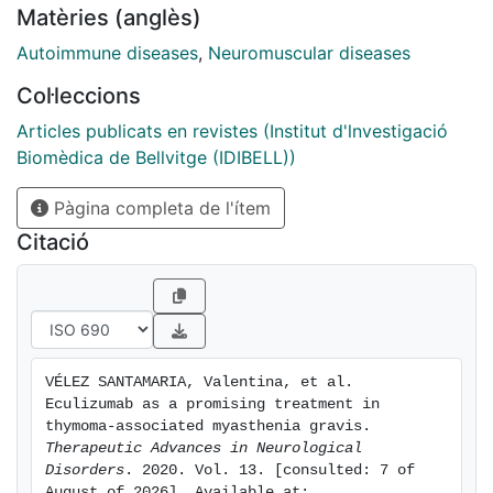
Matèries (anglès)
report of thymoma-associated refractory myasthenia
gravis successfully treated with eculizumab in a real-
Autoimmune diseases
,
Neuromuscular diseases
world setting.
Col·leccions
Articles publicats en revistes (Institut d'lnvestigació
Biomèdica de Bellvitge (IDIBELL))
Pàgina completa de l'ítem
Citació
VÉLEZ SANTAMARIA, Valentina, et al. 
Eculizumab as a promising treatment in 
thymoma-associated myasthenia gravis. 
Therapeutic Advances in Neurological 
Disorders
. 2020. Vol. 13. [consulted: 7 of 
August of 2026]. Available at: 