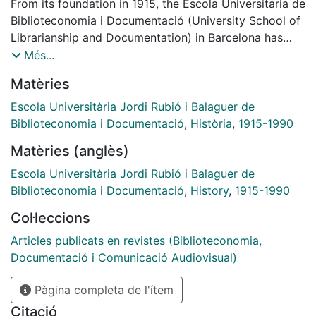
From its foundation in 1915, the Escola Universitaria de
Biblioteconomia i Documentació (University School of
Librarianship and Documentation) in Barcelona has
been playing an important role in the training of
Més...
professionals responsible for libraries. This paper
Matèries
describes the history, the situation in our days, and the
trends for the future of the professional training of the
Escola Universitària Jordi Rubió i Balaguer de
librarians in Catalonia, with references to the rest of
Biblioteconomia i Documentació
,
Història
,
1915-1990
Spain.
Matèries (anglès)
Escola Universitària Jordi Rubió i Balaguer de
Biblioteconomia i Documentació
,
History
,
1915-1990
Col·leccions
Articles publicats en revistes (Biblioteconomia,
Documentació i Comunicació Audiovisual)
Pàgina completa de l'ítem
Citació