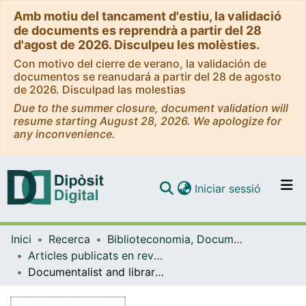
Amb motiu del tancament d'estiu, la validació
de documents es reprendrà a partir del 28
d'agost de 2026. Disculpeu les molèsties.
Con motivo del cierre de verano, la validación de
documentos se reanudará a partir del 28 de agosto
de 2026. Disculpad las molestias
Due to the summer closure, document validation will
resume starting August 28, 2026. We apologize for
any inconvenience.
(current)
Iniciar sessió
Comunitats i col·leccions
Inici
Recerca
Biblioteconomia, Documentació i Comunicació Audiovisual
Navega per tot el DD
Articles publicats en revistes (Biblioteconomia, Documentació i Comunicació Audiovisual)
Com publicar
Documentalist and librarian education in Catalonia
Contacte