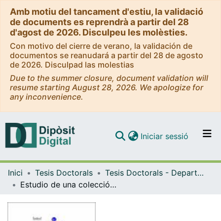
Amb motiu del tancament d'estiu, la validació
de documents es reprendrà a partir del 28
d'agost de 2026. Disculpeu les molèsties.
Con motivo del cierre de verano, la validación de
documentos se reanudará a partir del 28 de agosto
de 2026. Disculpad las molestias
Due to the summer closure, document validation will
resume starting August 28, 2026. We apologize for
any inconvenience.
(current)
Iniciar sessió
Comunitats i col·leccions
Inici
Tesis Doctorals
Tesis Doctorals - Departament - Genètica
Navega per tot el DD
Estudio de una colección de mutantes del cromosoma III en "Drosophila melanogaster". El gen "ASH-2" como regulador de diferenciación celular.
Com publicar
Contacte