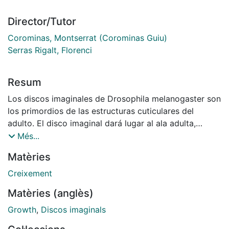
Director/Tutor
Corominas, Montserrat (Corominas Guiu)
Serras Rigalt, Florenci
Resum
Los discos imaginales de Drosophila melanogaster son
los primordios de las estructuras cuticulares del
adulto. El disco imaginal dará lugar al ala adulta,
constituida por dos capas celulares continuas donde
Més...
podemos diferenciar tres componentes básicos: las
Matèries
estructuras del margen, las venas y las regiones de
intervena. El primer objetivo de esta tesis fue el
Creixement
estudio de una colección de mutantes generados por
Matèries (anglès)
inserción de un elemento P-lacW en el cromosoma III
de Drosophila melanogaster con la finalidad de
Growth
,
Discos imaginals
identificar mutaciones que afectasen a la proliferación,