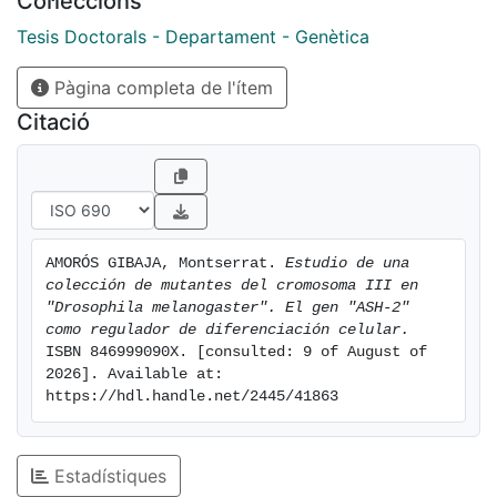
Col·leccions
morfogénesis y/o diferenciación de los discos
imaginales y estudiar su función. De un total de 2.368
Tesis Doctorals - Departament - Genètica
líneas mutantes se estudiaron las líneas letales en larva
Pàgina completa de l'ítem
III/pupa y las líneas semiletales o viables. De entre
todas las líneas se seleccionó la línea I(3)112411,
Citació
constituyendo su estudio monográfico, el segundo
objetivo de este trabajo.
AMORÓS GIBAJA, Montserrat. 
Estudio de una 
colección de mutantes del cromosoma III en 
"Drosophila melanogaster". El gen "ASH-2" 
como regulador de diferenciación celular.
ISBN 846999090X. [consulted: 9 of August of 
2026]. Available at: 
https://hdl.handle.net/2445/41863
Estadístiques