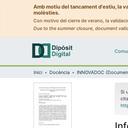
Amb motiu del tancament d'estiu, la v
molèsties.
Con motivo del cierre de verano, la valida
Due to the summer closure, document valid
Comuni
Inici
Docència
Si 
cit
htt
In