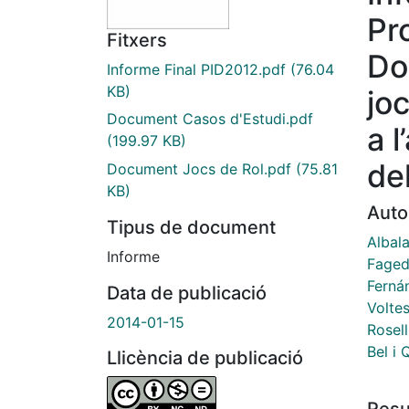
Pr
Fitxers
Do
Informe Final PID2012.pdf
(76.04
KB)
joc
Document Casos d'Estudi.pdf
a 
(199.97 KB)
de
Document Jocs de Rol.pdf
(75.81
KB)
Auto
Tipus de document
Albala
Informe
Faged
Ferná
Data de publicació
Volte
2014-01-15
Rosell
Bel i 
Llicència de publicació
Res