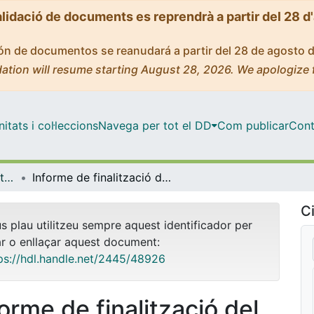
alidació de documents es reprendrà a partir del 28 d
ción de documentos se reanudará a partir del 28 de agosto 
ation will resume starting August 28, 2026. We apologize 
tats i col·leccions
Navega per tot el DD
Com publicar
Cont
INNOVADOC (Documents d'Innovació Docent)
Informe de finalització del Projecte d’Innovació Docent: "Introducció de jocs de rol i estudis de cas a l’assignatura d’economia del sector públic"
Ci
us plau utilitzeu sempre aquest identificador per
ar o enllaçar aquest document:
ps://hdl.handle.net/2445/48926
forme de finalització del