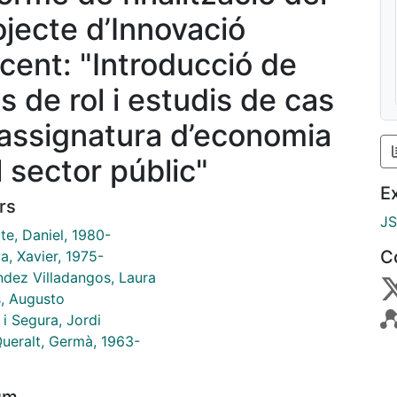
ojecte d’Innovació
cent: "Introducció de
s de rol i estudis de cas
l’assignatura d’economia
l sector públic"
E
rs
J
te, Daniel, 1980-
C
a, Xavier, 1975-
ndez Villadangos, Laura
s, Augusto
 i Segura, Jordi
Queralt, Germà, 1963-
um