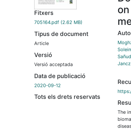
on
Fitxers
me
705164.pdf
(2.62 MB)
Auto
Tipus de document
Moghz
Article
Solei
Versió
Sañud
Jancz
Versió acceptada
Data de publicació
Recu
2020-09-12
https
Tots els drets reservats
Res
The i
biomar
disea