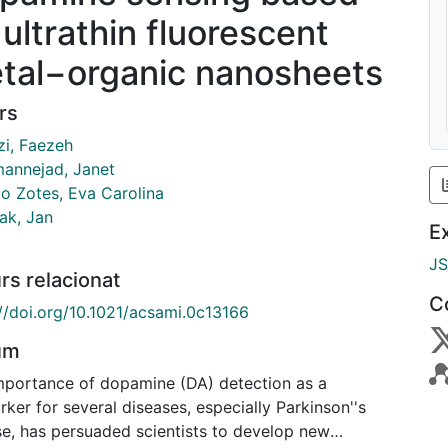
 ultrathin fluorescent
tal−organic nanosheets
rs
i, Faezeh
mannejad, Janet
o Zotes, Eva Carolina
ak, Jan
E
J
rs relacionat
C
://doi.org/10.1021/acsami.0c13166
um
mportance of dopamine (DA) detection as a
ker for several diseases, especially Parkinson''s
se, has persuaded scientists to develop new