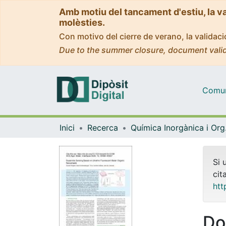
Amb motiu del tancament d'estiu, la v
molèsties.
Con motivo del cierre de verano, la valida
Due to the summer closure, document valid
Comuni
Inici
Recerca
Quím
Si 
cit
htt
Do