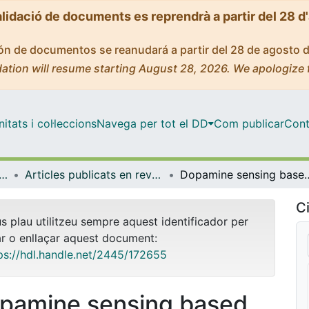
alidació de documents es reprendrà a partir del 28 d
ción de documentos se reanudará a partir del 28 de agosto 
ation will resume starting August 28, 2026. We apologize 
tats i col·leccions
Navega per tot el DD
Com publicar
Cont
ica Inorgànica i Orgànica
Articles publicats en revistes (Química Inorgànica i Orgànica)
Dopamine sensing based on ultrathin fl
Ci
us plau utilitzeu sempre aquest identificador per
ar o enllaçar aquest document:
ps://hdl.handle.net/2445/172655
pamine sensing based