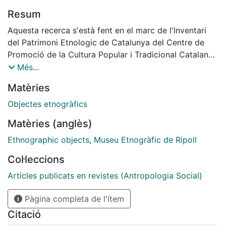
Resum
Aquesta recerca s'està fent en el marc de l'lnventari
del Patrimoni Etnologic de Catalunya del Centre de
Promoció de la Cultura Popular i Tradicional Catalana,
i parteix del fons del Museu Etnogràfic de Ripoll, una
Més...
de les col·leccions etnogrifiques més remarcables del
Matèries
nostre país iniciada a principis del segle XX. En aquells
anys, sota l'impuls dels principis teòrics i ideològies
Objectes etnogràfics
del folklorisme, un grup d'erudits locals encapçalats
Matèries (anglès)
per Tomàs Rager començà a reunir objectes de
procedencia bàsicament ripollesa sobre temes que
Ethnographic objects
,
Museu Etnogràfic de Ripoll
abracaven des del costumari religiós fins a les
Col·leccions
artesanies del ferro i l'aram passant pels testimonis de
la historia local i la cultura material de pagesos i
Articles publicats en revistes (Antropologia Social)
pastors.
Pàgina completa de l'ítem
Citació