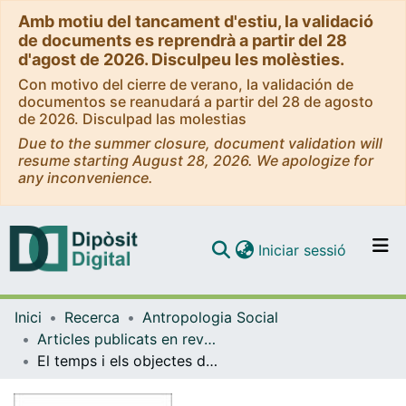
Amb motiu del tancament d'estiu, la validació
de documents es reprendrà a partir del 28
d'agost de 2026. Disculpeu les molèsties.
Con motivo del cierre de verano, la validación de
documentos se reanudará a partir del 28 de agosto
de 2026. Disculpad las molestias
Due to the summer closure, document validation will
resume starting August 28, 2026. We apologize for
any inconvenience.
(current)
Iniciar sessió
Comunitats i col·leccions
Inici
Recerca
Antropologia Social
Navega per tot el DD
Articles publicats en revistes (Antropologia Social)
Com publicar
El temps i els objectes de la vida social. Estudi etnològic sobre la temporalitat
Contacte