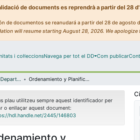
alidació de documents es reprendrà a partir del 28 d
ción de documentos se reanudará a partir del 28 de agosto 
ation will resume starting August 28, 2026. We apologize 
tats i col·leccions
Navega per tot el DD
Com publicar
Cont
Tesis Doctorals - Departament - Geografia Física i Anàlisi Geogràfica Regional
Ordenamiento y Planificación Territorial en Perú. Una aproximación crítica a los instrumentos de Zonificación Ecológica y Económica (ZEE)
Ci
us plau utilitzeu sempre aquest identificador per
ar o enllaçar aquest document:
ps://hdl.handle.net/2445/146803
denamiento y