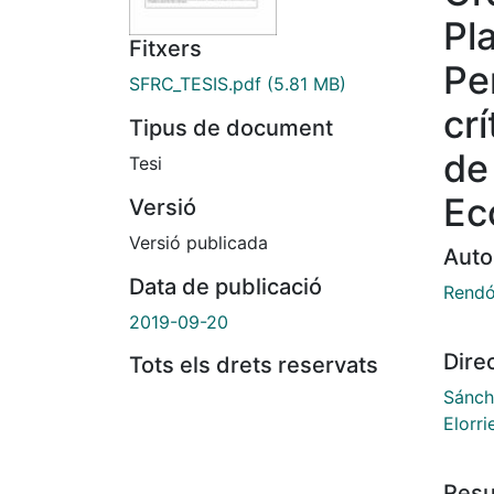
Pla
Fitxers
Pe
SFRC_TESIS.pdf
(5.81 MB)
cr
Tipus de document
de
Tesi
Ec
Versió
Versió publicada
Auto
Data de publicació
Rendó
2019-09-20
Dire
Tots els drets reservats
Sánch
Elorri
Res