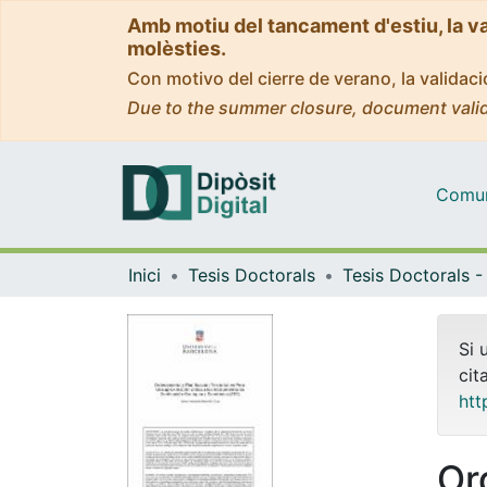
Amb motiu del tancament d'estiu, la v
molèsties.
Con motivo del cierre de verano, la valida
Due to the summer closure, document valid
Comuni
Inici
Tesis Doctorals
Si 
cit
htt
Or