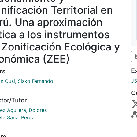
nificación Territorial en
rú. Una aproximación
ítica a los instrumentos
 Zonificación Ecológica y
onómica (ZEE)
E
rs
J
n Cusi, Sisko Fernando
C
ctor/Tutor
ez Aguilera, Dolores
eta Sanz, Berezi
um