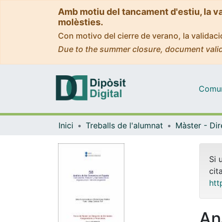
Amb motiu del tancament d'estiu, la v
molèsties.
Con motivo del cierre de verano, la valida
Due to the summer closure, document valid
Comuni
Inici
Treballs de l'alumnat
Si 
cit
htt
An