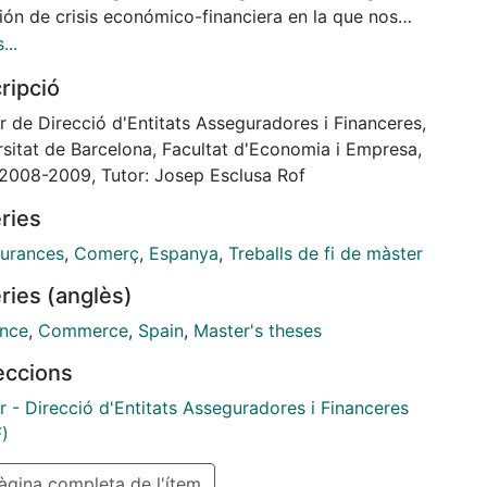
ión de crisis económico-financiera en la que nos
tramos, caracterizada por una fuerte
...
eleración, afecta directamente al negocio de
ripció
riesgo de Comercio. Será primordial el análisis
ndo de la realidad del mercado, de los resultados
r de Direcció d'Entitats Asseguradores i Financeres,
icos y evolución del ramo, para conseguir resultados
rsitat de Barcelona, Facultat d'Economia i Empresa,
ivos en este producto.
 2008-2009, Tutor: Josep Esclusa Rof
eriencia de las crisis anteriores y el estudio de los
ries
históricos, permitirán tomar las medidas precisas
que el ramo Multirriesgo de Comercios siga dando
urances
,
Comerç
,
Espanya
,
Treballs de fi de màster
ados positivos. La finalidad de esta tesis es,
ries (anglès)
samente, obtener resultados mediante el análisis de
periencia.
ance
,
Commerce
,
Spain
,
Master's theses
leccions
r - Direcció d'Entitats Asseguradores i Financeres
)
gina completa de l'ítem