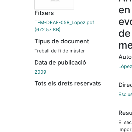
en
Fitxers
ev
TFM-DEAF-058_Lopez.pdf
(672.57 KB)
de
Tipus de document
me
Treball de fi de màster
Auto
Data de publicació
López
2009
Tots els drets reservats
Dire
Esclu
Res
El sec
import