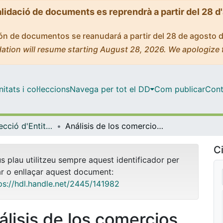
alidació de documents es reprendrà a partir del 28 d
ción de documentos se reanudará a partir del 28 de agosto 
ation will resume starting August 28, 2026. We apologize 
tats i col·leccions
Navega per tot el DD
Com publicar
Cont
Màster - Direcció d'Entitats Asseguradores i Financeres (DEAF)
Análisis de los comercios en España. Composición, evolución y oportunidades de negocio para el mercado asegurador
Ci
us plau utilitzeu sempre aquest identificador per
ar o enllaçar aquest document:
ps://hdl.handle.net/2445/141982
álisis de los comercios