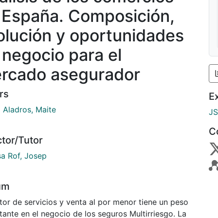
 España. Composición,
olución y oportunidades
 negocio para el
rcado asegurador
rs
E
 Aladros, Maite
J
C
ctor/Tutor
sa Rof, Josep
um
tor de servicios y venta al por menor tiene un peso
ante en el negocio de los seguros Multirriesgo. La