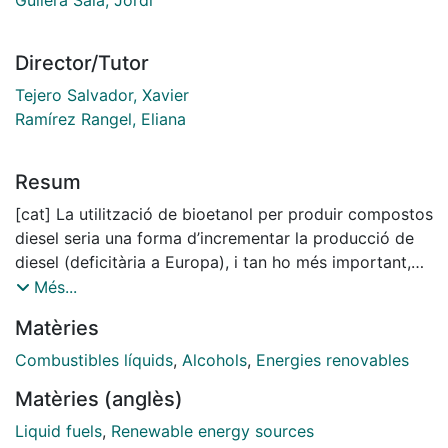
Director/Tutor
Tejero Salvador, Xavier
Ramírez Rangel, Eliana
Resum
[cat] La utilització de bioetanol per produir compostos
diesel seria una forma d’incrementar la producció de
diesel (deficitària a Europa), i tan ho més important,
de millorar-ne la qualitat i així reduir les emissions
Més...
nocives de material particulat, òxids de nitrogen, sofre
Matèries
i compostos volàtils. Un èter derivat del bioetanol que
té excel·lents propietats com a combustible diesel és
Combustibles líquids
,
Alcohols
,
Energies renovables
l’etil octil èter. L’objectiu d’aquesta tesis és l’estudi de
Matèries (anglès)
la producció d’etil octil èter en fase líquida mitjançant
catalitzadors heterogenis. Això implica la selecció dels
Liquid fuels
,
Renewable energy sources