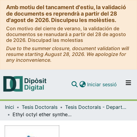
Amb motiu del tancament d'estiu, la validació
de documents es reprendrà a partir del 28
d'agost de 2026. Disculpeu les molèsties.
Con motivo del cierre de verano, la validación de
documentos se reanudará a partir del 28 de agosto
de 2026. Disculpad las molestias
Due to the summer closure, document validation will
resume starting August 28, 2026. We apologize for
any inconvenience.
(current)
Iniciar sessió
Comunitats i col·leccions
Inici
Tesis Doctorals
Tesis Doctorals - Departament - Enginyeria Química
Navega per tot el DD
Ethyl octyl ether synthesis from 1-octanol and ethanol or diethyl carbonate on acidic ion-exchange resins
Com publicar
Contacte