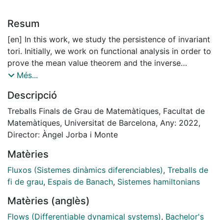
Resum
[en] In this work, we study the persistence of invariant
tori. Initially, we work on functional analysis in order to
prove the mean value theorem and the inverse
function theorem in Banach spaces, which will allow us
Més...
to state and prove the implicit function theorem. Then,
Descripció
we apply those results to study a dynamical system
which
Treballs Finals de Grau de Matemàtiques, Facultat de
is perturbated by a quasi-periodic function in the
Matemàtiques, Universitat de Barcelona, Any: 2022,
neighborhood of an equilibrium point. During this
Director: Àngel Jorba i Monte
analysis, we face the small divisors problem and we
Matèries
see the concept of the diophantine condition. Finally,
we state and prove the Moser’s KAM theorem for twist
Fluxos (Sistemes dinàmics diferenciables)
,
Treballs de
maps.
fi de grau
,
Espais de Banach
,
Sistemes hamiltonians
Matèries (anglès)
Flows (Differentiable dynamical systems)
,
Bachelor's