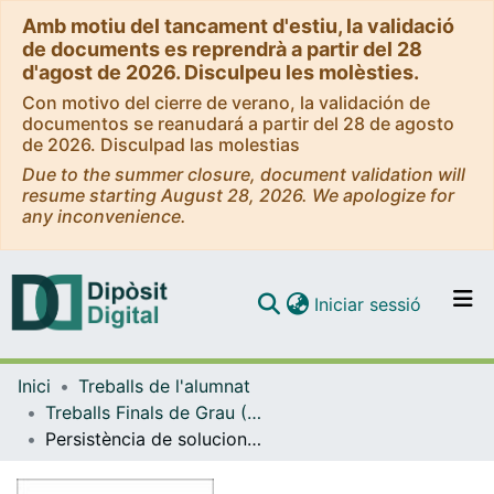
Amb motiu del tancament d'estiu, la validació
de documents es reprendrà a partir del 28
d'agost de 2026. Disculpeu les molèsties.
Con motivo del cierre de verano, la validación de
documentos se reanudará a partir del 28 de agosto
de 2026. Disculpad las molestias
Due to the summer closure, document validation will
resume starting August 28, 2026. We apologize for
any inconvenience.
(current)
Iniciar sessió
Comunitats i col·leccions
Inici
Treballs de l'alumnat
Navega per tot el DD
Treballs Finals de Grau (TFG) - Matemàtiques
Com publicar
Persistència de solucions quasi-periòdiques
Contacte