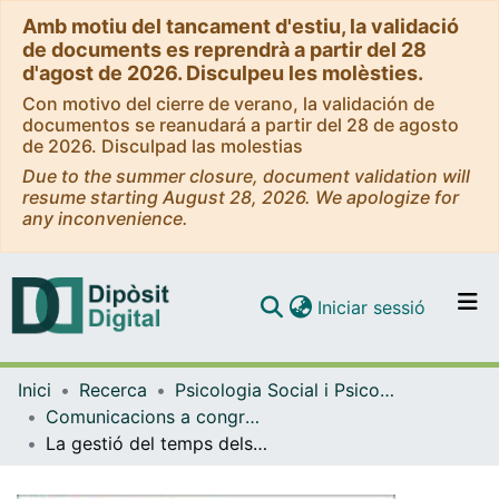
Amb motiu del tancament d'estiu, la validació
de documents es reprendrà a partir del 28
d'agost de 2026. Disculpeu les molèsties.
Con motivo del cierre de verano, la validación de
documentos se reanudará a partir del 28 de agosto
de 2026. Disculpad las molestias
Due to the summer closure, document validation will
resume starting August 28, 2026. We apologize for
any inconvenience.
(current)
Iniciar sessió
Comunitats i col·leccions
Inici
Recerca
Psicologia Social i Psicologia Quantitativa
Navega per tot el DD
Comunicacions a congressos (Psicologia Social i Psicologia Quantitativa)
Com publicar
La gestió del temps dels universitaris, una qüestió d’autoregulació a potenciar
Contacte