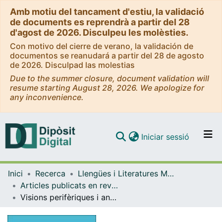
Amb motiu del tancament d'estiu, la validació
de documents es reprendrà a partir del 28
d'agost de 2026. Disculpeu les molèsties.
Con motivo del cierre de verano, la validación de
documentos se reanudará a partir del 28 de agosto
de 2026. Disculpad las molestias
Due to the summer closure, document validation will
resume starting August 28, 2026. We apologize for
any inconvenience.
(current)
Iniciar sessió
Comunitats i col·leccions
Inici
Recerca
Llengües i Literatures Modernes i Estudis Anglesos
Navega per tot el DD
Articles publicats en revistes (Llengües i Literatures Modernes i Estudis Anglesos)
Com publicar
Visions perifèriques i angles morts. La producció poètica dels cossos a través de la mirada: Raquel Santanera, Maria Sevilla i Pol Guasch
Contacte