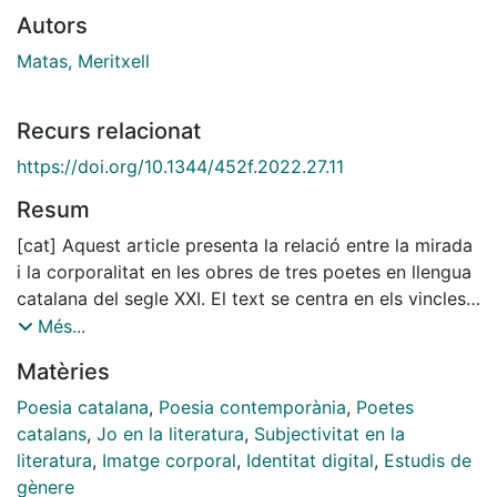
Autors
Matas, Meritxell
Recurs relacionat
https://doi.org/10.1344/452f.2022.27.11
Resum
[cat] Aquest article presenta la relació entre la mirada
i la corporalitat en les obres de tres poetes en llengua
catalana del segle XXI. El text se centra en els vincles
amb els afectes, el paper de les xarxes socials i el món
Més...
digital, l'explotació dels cossos, el desig i la creació
Matèries
d'identitats. Aquests elements permeten formular un
marc interpretatiu pels textos i posar-los en relació
Poesia catalana
,
Poesia contemporània
,
Poetes
amb les principals qüestions teòriques preponderants
catalans
,
Jo en la literatura
,
Subjectivitat en la
del període, així com fer una radiografia de tres noms
literatura
,
Imatge corporal
,
Identitat digital
,
Estudis de
cabdals i una reflexió sobre el moment actual, la
gènere