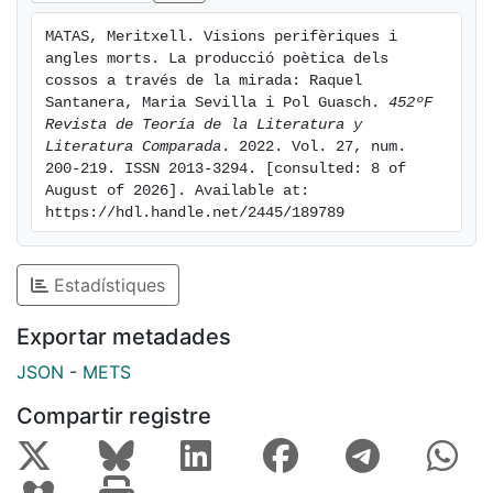
[eng] This article presents the relationship between
MATAS, Meritxell. Visions perifèriques i 
the gaze and corporeality in the works of three 21 st
angles morts. La producció poètica dels 
century Catalan poets. The text focuses on the links
cossos a través de la mirada: Raquel 
with affect, the role of social media and the digital
Santanera, Maria Sevilla i Pol Guasch. 
452ºF 
Revista de Teoría de la Literatura y 
world, the exploitation of bodies, desire and the
Literatura Comparada
. 2022. Vol. 27, num. 
creation of identities. These elements make it possible
200-219. ISSN 2013-3294. [consulted: 8 of 
to formulate an interpretive framework for the texts
August of 2026]. Available at: 
and relate them to the main preponderant theoretical
https://hdl.handle.net/2445/189789
questions of the period, as well as to offer an x-ray of
these three important figures and a reflection on the
Estadístiques
current moment, consolidation and continuity of these
topics in Catalan poetry, which is increasingly enriched
Exportar metadades
with new voices and with more diverse styles,
proposals and approaches that continue to increase.
JSON
-
METS
Compartir registre