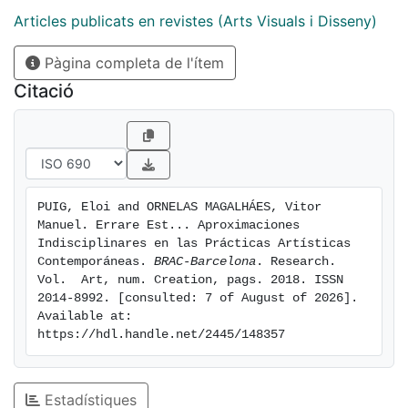
del status quo del sistema, lo multiforme de aquello
Articles publicats en revistes (Arts Visuals i Disseny)
que a menudo hemos llamado error.
Pàgina completa de l'ítem
Citació
PUIG, Eloi and ORNELAS MAGALHÁES, Vitor 
Manuel. Errare Est... Aproximaciones 
Indisciplinares en las Prácticas Artísticas 
Contemporáneas. 
BRAC-Barcelona
. Research. 
Vol.  Art, num. Creation, pags. 2018. ISSN 
2014-8992. [consulted: 7 of August of 2026]. 
Available at: 
https://hdl.handle.net/2445/148357
Estadístiques