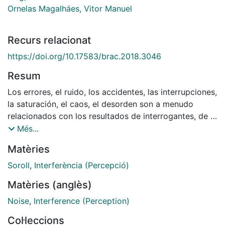
Ornelas Magalháes, Vitor Manuel
Recurs relacionat
https://doi.org/10.17583/brac.2018.3046
Resum
Los errores, el ruido, los accidentes, las interrupciones,
la saturación, el caos, el desorden son a menudo
relacionados con los resultados de interrogantes, de la
misma manera son palabras difíciles que rápidamente
Més...
identificamos insertadas hacia a lo peyorativo, lo que
Matèries
no entendemos ni esperamos, lo que despreciamos
porque nos es ajeno. Muchos artistas nos referencian
Soroll
,
Interferència (Percepció)
el mundo como excrecencia humana, virus, vómito,
Matèries (anglès)
estéril, en los límites del poder institucional y
gubernamental. Este artículo pretende ser una
Noise
,
Interference (Perception)
aproximación a algunas prácticas artísticas que han
Col·leccions
abordado, bajo una perspectiva de cuestionamiento