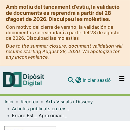
Amb motiu del tancament d'estiu, la validació
de documents es reprendrà a partir del 28
d'agost de 2026. Disculpeu les molèsties.
Con motivo del cierre de verano, la validación de
documentos se reanudará a partir del 28 de agosto
de 2026. Disculpad las molestias
Due to the summer closure, document validation will
resume starting August 28, 2026. We apologize for
any inconvenience.
(current)
Iniciar sessió
Comunitats i col·leccions
Inici
Recerca
Arts Visuals i Disseny
Navega per tot el DD
Articles publicats en revistes (Arts Visuals i Disseny)
Com publicar
Errare Est... Aproximaciones Indisciplinares en las Prácticas Artísticas Contemporáneas.
Contacte