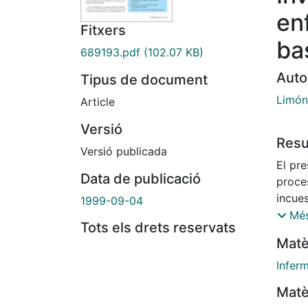
en
Fitxers
ba
689193.pdf
(102.07 KB)
Auto
Tipus de document
Limón
Article
Versió
Res
Versió publicada
El pr
Data de publicació
proces
incue
1999-09-04
de inv
Més
Tots els drets reservats
multi
Matè
el te
aumen
Inferm
congr
Matè
incre