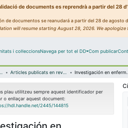
alidació de documents es reprendrà a partir del 28 d
ción de documentos se reanudará a partir del 28 de agosto 
ation will resume starting August 28, 2026. We apologize 
tats i col·leccions
Navega per tot el DD
Com publicar
Cont
t Pública, Salut Mental i Maternoinfantil
Articles publicats en revistes (Infermeria de Salut Pública, Salut mental i Maternoinfantil)
Investigación en enfermería: l
Ci
us plau utilitzeu sempre aquest identificador per
ar o enllaçar aquest document:
ps://hdl.handle.net/2445/144815
vestigación en