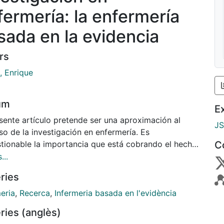
fermería: la enfermería
sada en la evidencia
rs
, Enrique
um
E
esente artículo pretende ser una aproximación al
J
o de la investigación en enfermería. Es
stionable la importancia que está cobrando el hecho
C
estigar en nuestra disciplina. Actualmente se
...
plican el número de cursos donde la investigación es
ries
ma central o una parte fundamental del temario,
ta la calidad de los trabajos presentados en
eria
,
Recerca
,
Infermeria basada en l'evidència
esos y el número de revistas de enfermería se
ries (anglès)
menta según las áreas de interés. Las razones de