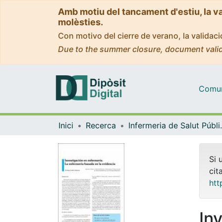
Amb motiu del tancament d'estiu, la v
molèsties.
Con motivo del cierre de verano, la valida
Due to the summer closure, document valid
Comuni
Inici
Recerca
Infermeria de Salu
Si 
cit
htt
In