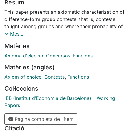
Resum
This paper presents an axiomatic characterization of
difference-form group contests, that is, contests
fought among groups and where their probability of
victory depends on the difference of their effective
Més...
efforts. This axiomatization rests on the property of
Matèries
Absolute Consistency, stating that the difference in
winning probabilities between two contenders in the
Axioma d'elecció
,
Concursos
,
Funcions
grand contest must be the same as when they engage
Matèries (anglès)
in smaller contests. This property overcomes some of
the drawbacks of the widely-used ratio-form contest
Axiom of choice
,
Contests
,
Functions
success functions. Our characterization shows that the
Col·leccions
criticisms commonly-held against difference-form
contests success functions, such as lack of scale
IEB (Institut d’Economia de Barcelona) – Working
invariance, are unfounded. Finally, we extend our
Papers
axiomatization to relative-difference contests where
Pàgina completa de l'ítem
winning probabilities depend on the difference of
contenders effective efforts relative to total
Citació
aggregate effort.