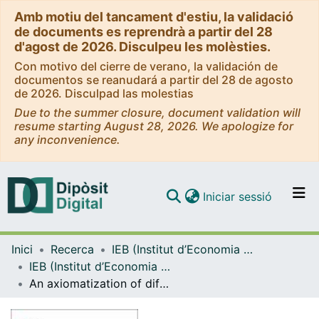
Amb motiu del tancament d'estiu, la validació
de documents es reprendrà a partir del 28
d'agost de 2026. Disculpeu les molèsties.
Con motivo del cierre de verano, la validación de
documentos se reanudará a partir del 28 de agosto
de 2026. Disculpad las molestias
Due to the summer closure, document validation will
resume starting August 28, 2026. We apologize for
any inconvenience.
(current)
Iniciar sessió
Comunitats i col·leccions
Inici
Recerca
IEB (Institut d’Economia de Barcelona)
Navega per tot el DD
IEB (Institut d’Economia de Barcelona) – Working Papers
Com publicar
An axiomatization of difference-form contest success funcions [WP]
Contacte