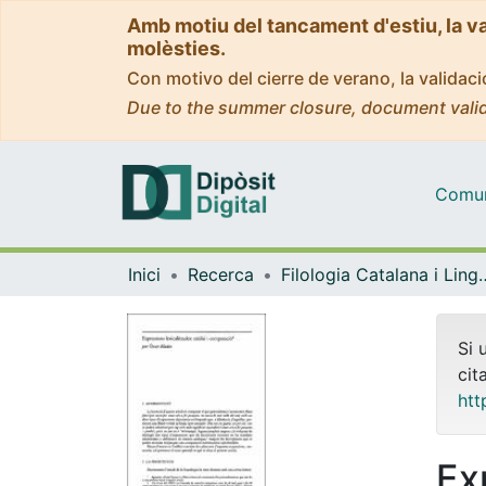
Amb motiu del tancament d'estiu, la v
molèsties.
Con motivo del cierre de verano, la valida
Due to the summer closure, document valid
Comuni
Inici
Recerca
Filologia Catalana i 
Si 
cit
htt
Ex