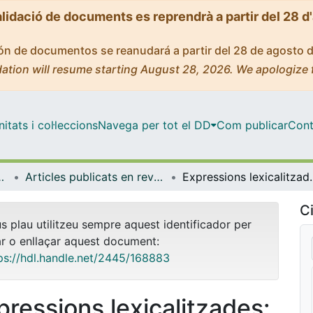
alidació de documents es reprendrà a partir del 28 d
ción de documentos se reanudará a partir del 28 de agosto 
ation will resume starting August 28, 2026. We apologize 
tats i col·leccions
Navega per tot el DD
Com publicar
Cont
Lingüística General
Articles publicats en revistes (Filologia Catalana i Lingüística General)
Expressions lexica
Ci
us plau utilitzeu sempre aquest identificador per
ar o enllaçar aquest document:
ps://hdl.handle.net/2445/168883
pressions lexicalitzades: