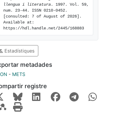
llengua i literatura
. 1997. Vol. 59, 
num. 23-44. ISSN 0210-0452. 
[consulted: 7 of August of 2026]. 
Available at: 
https://hdl.handle.net/2445/168883
Estadístiques
xportar metadades
SON
-
METS
ompartir registre