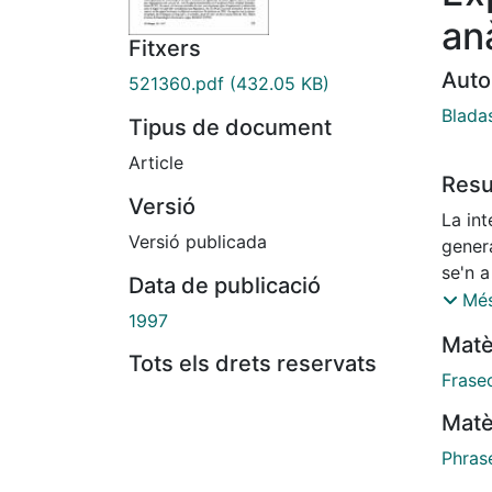
an
Fitxers
Auto
521360.pdf
(432.05 KB)
Blada
Tipus de document
Article
Res
Versió
La int
Versió publicada
gener
se'n a
Data de publicació
altre 
Més
1997
diferè
Matè
(per 
Tots els drets reservats
poden 
Frase
(anar-
Matè
*m'es
distin
Phras
inclo