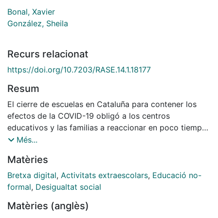
Bonal, Xavier
González, Sheila
Recurs relacionat
https://doi.org/10.7203/RASE.14.1.18177
Resum
El cierre de escuelas en Cataluña para contener los
efectos de la COVID-19 obligó a los centros
educativos y las familias a reaccionar en poco tiempo
y sin planificación previa ante un nuevo escenario de
Més...
enseñanza. Este artículo evalúa el impacto del cierre
Matèries
escolar sobre la desigualdad de aprendizaje entre
niños de diferentes contextos sociales en Cataluña. A
Bretxa digital
,
Activitats extraescolars
,
Educació no-
partir de los datos de una encuesta en línea realizada
formal
,
Desigualtat social
entre el 26 y el 30 de marzo (n = 35.419) a familias
Matèries (anglès)
con hijos entre 3 y 18 años, nuestro análisis muestra