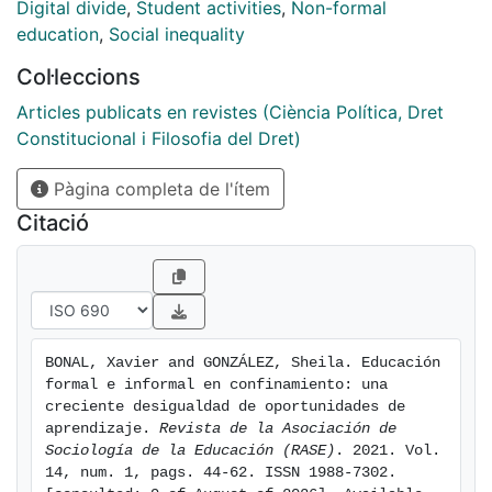
que las oportunidades de aprendizaje varían
Digital divide
,
Student activities
,
Non-formal
significativamente en función de las características del
education
,
Social inequality
alumnado. Durante el confinamiento, algunas escuelas
Col·leccions
consiguieron adaptarse a las nuevas circunstancias
con mejores medios que otras. De igual forma, el
Articles publicats en revistes (Ciència Política, Dret
capital socioeconómico y cultural de las familias
Constitucional i Filosofia del Dret)
explica que la clase media pudiera mantener
Pàgina completa de l'ítem
estándares más altos de calidad educativa, mientras
que aquellas familias socialmente desfavorecidas
Citació
mostraban una menor exposición a las oportunidades
de aprendizaje, tanto en tiempo como en experiencias
(tareas escolares y actividades extracurriculares). En
la parte final del artículo, destacamos la importancia
del papel de la escuela para garantizar oportunidades
BONAL, Xavier and GONZÁLEZ, Sheila. Educación 
de aprendizaje para los niños de bajos niveles
formal e informal en confinamiento: una 
socioeconómicos y discutimos algunas de las
creciente desigualdad de oportunidades de 
implicaciones políticas de nuestros resultados.
aprendizaje. 
Revista de la Asociación de 
Sociología de la Educación (RASE)
. 2021. Vol. 
14, num. 1, pags. 44-62. ISSN 1988-7302. 