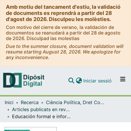
Amb motiu del tancament d'estiu, la validació
de documents es reprendrà a partir del 28
d'agost de 2026. Disculpeu les molèsties.
Con motivo del cierre de verano, la validación de
documentos se reanudará a partir del 28 de agosto
de 2026. Disculpad las molestias
Due to the summer closure, document validation will
resume starting August 28, 2026. We apologize for
any inconvenience.
(current)
Iniciar sessió
Comunitats i col·leccions
Inici
Recerca
Ciència Política, Dret Constitucional i Filosofia del Dret
Navega per tot el DD
Articles publicats en revistes (Ciència Política, Dret Constitucional i Filosofia del Dret)
Com publicar
Educación formal e informal en confinamiento: una creciente desigualdad de oportunidades de aprendizaje
Contacte