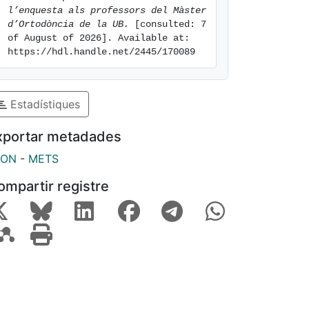
l’enquesta als professors del Màster 
d’Ortodòncia de la UB.
 [consulted: 7 
of August of 2026]. Available at: 
https://hdl.handle.net/2445/170089
Estadístiques
xportar metadades
SON
-
METS
ompartir registre