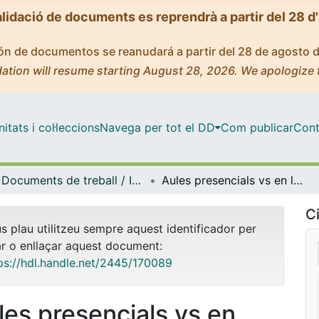
alidació de documents es reprendrà a partir del 28 d
ción de documentos se reanudará a partir del 28 de agosto 
ation will resume starting August 28, 2026. We apologize 
tats i col·leccions
Navega per tot el DD
Com publicar
Cont
Documents de treball / Informes (Odontoestomatologia)
Aules presencials vs en línia. La visió del professorat. Resultats de l’enquesta als professors del Màster d’Ortodòncia de la UB
Ci
us plau utilitzeu sempre aquest identificador per
ar o enllaçar aquest document:
ps://hdl.handle.net/2445/170089
les presencials vs en