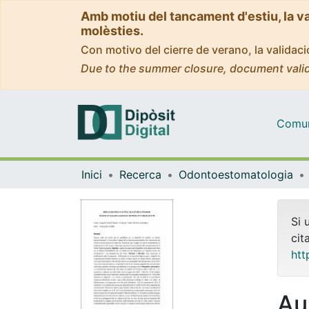
Amb motiu del tancament d'estiu, la v
molèsties.
Con motivo del cierre de verano, la valida
Due to the summer closure, document valid
Comuni
Inici
Recerca
Odontoestomatologia
Si 
cit
htt
Au