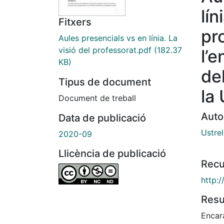
lín
Fitxers
pr
Aules presencials vs en línia. La
visió del professorat.pdf
(182.37
l’
KB)
de
Tipus de document
la
Document de treball
Auto
Data de publicació
Ustrel
2020-09
Llicència de publicació
Recu
http:
Res
Encar