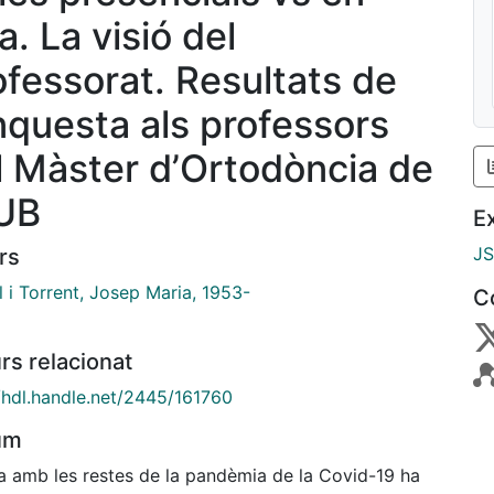
ia. La visió del
ofessorat. Resultats de
enquesta als professors
l Màster d’Ortodòncia de
 UB
E
J
rs
l i Torrent, Josep Maria, 1953-
C
rs relacionat
//hdl.handle.net/2445/161760
um
a amb les restes de la pandèmia de la Covid-19 ha