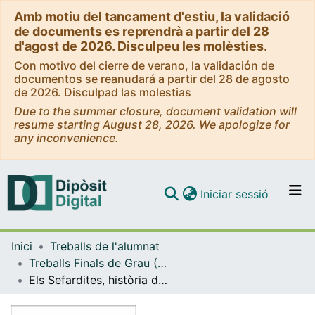
Amb motiu del tancament d'estiu, la validació
de documents es reprendrà a partir del 28
d'agost de 2026. Disculpeu les molèsties.
Con motivo del cierre de verano, la validación de
documentos se reanudará a partir del 28 de agosto
de 2026. Disculpad las molestias
Due to the summer closure, document validation will
resume starting August 28, 2026. We apologize for
any inconvenience.
(current)
Iniciar sessió
Comunitats i col·leccions
Inici
Treballs de l'alumnat
Navega per tot el DD
Treballs Finals de Grau (TFG) - Història
Com publicar
Els Sefardites, història d'un èxode.
Contacte