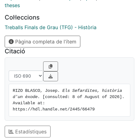
expulsats.
theses
Col·leccions
Treballs Finals de Grau (TFG) - Història
Pàgina completa de l'ítem
Citació
RIZO BLASCO, Josep. 
Els Sefardites, història 
d'un èxode.
 [consulted: 8 of August of 2026]. 
Available at: 
https://hdl.handle.net/2445/66479
Estadístiques