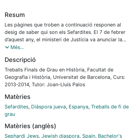
Resum
Les pàgines que troben a continuació responen al
desig de saber qui son els Sefardites. El 7 de febrer
d’aquest any, el ministeri de Justícia va anunciar la
modificació del Codi Civil, obria un termini de dos
Més...
anys per presentar la documentació necessària per a
Descripció
que tots aquells sefardites que justifiquin la vinculació
amb Espanya puguin obtenir la nacionalitat. Aquesta
Treballs Finals de Grau en Història, Facultat de
notícia la va donar Alberto Ruíz Gallardón al febrer,
Geografia i Història, Universitat de Barcelona, Curs:
parlava de l’expulsió dels jueus com d’error històric. En
2013-2014, Tutor: Joan-Lluís Palos
aquest treball he volgut esbrinar tres qüestions que he
Matèries
cregut fonamentals: quin és aquest error històric
comés per els Reis Catòlics l’any 1492? Què ha fet
Sefardites
,
Diàspora jueva
,
Espanya
,
Treballs de fi de
l’Estat Espanyol per donar resposta a aquests fets?
grau
Quines han estat les reaccions de la comunitat
Matèries (anglès)
sefardita? A través d’aquestes pàgines podreu
esbrinar, igual que he fet jo, la història dels jueus
Sephardi Jews
,
Jewish diaspora
,
Spain
,
Bachelor's