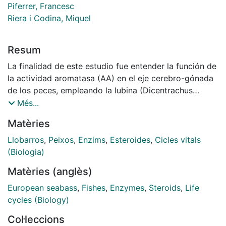
Piferrer, Francesc
Riera i Codina, Miquel
Resum
La finalidad de este estudio fue entender la función de
la actividad aromatasa (AA) en el eje cerebro-gónada
de los peces, empleando la lubina (Dicentrachus
labrax L.) como modelo. Se utilizó el ensayo del agua
Més...
tritiada para medir la AA utilizando 1ß-3H-
Matèries
androstenediona como sustrato. Este método fue
optimizado para temperatura y tiempo de incubación,
Llobarros
,
Peixos
,
Enzims
,
Esteroides
,
Cicles vitals
fuerza iónica y pH del tampón, cantidad de sustrato,
(Biologia)
tejido y cofactores. Se usaron diferentes tipos de
Matèries (anglès)
controles, incluyendo muestras sin sustrato o cofactor,
con exceso de producto, desnaturalizadas, así como
European seabass
,
Fishes
,
Enzymes
,
Steroids
,
Life
inhibidores específicos de la aromatasa (Fadrozole y
cycles (Biology)
4-hidroxiandrostenediona; 4-OH-delta-[4]), y también
Col·leccions
agua tritiada auténtica para calcular recuperaciones.