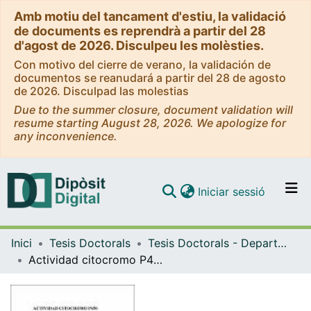
Amb motiu del tancament d'estiu, la validació
de documents es reprendrà a partir del 28
d'agost de 2026. Disculpeu les molèsties.
Con motivo del cierre de verano, la validación de
documentos se reanudará a partir del 28 de agosto
de 2026. Disculpad las molestias
Due to the summer closure, document validation will
resume starting August 28, 2026. We apologize for
any inconvenience.
(current)
Iniciar sessió
Comunitats i col·leccions
Inici
Tesis Doctorals
Tesis Doctorals - Departament - Fisiologia (Biologia)
Navega per tot el DD
Actividad citocromo P450 aromatasa en la lubina ("Dicentrarchus Labrax" L.)
Com publicar
Contacte