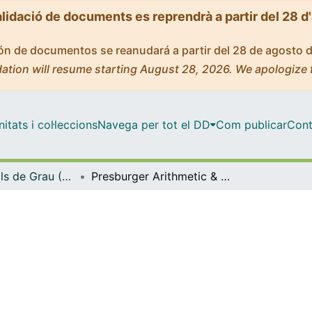
alidació de documents es reprendrà a partir del 28 d
ción de documentos se reanudará a partir del 28 de agosto 
ation will resume starting August 28, 2026. We apologize 
tats i col·leccions
Navega per tot el DD
Com publicar
Cont
Treballs Finals de Grau (TFG) - Matemàtiques
Presburger Arithmetic & Other Fragments of Number Theory