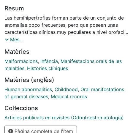
Resum
Las hemihipertrofias forman parte de un conjunto de
anomalías poco frecuentes, pero que poseen unas
características clínicas muy peculiares a nivel orofacial
y/o sistémico. Se presenta el caso de una niña de
Més...
nueve anos con hemihipertrofia total congénita en la
Matèries
que se aprecia un sobrecrecimiento de la mitad
izquierda del cuerpo, asíi como de las estructuras
Malformacions
,
Infància
,
Manifestacions orals de les
blandas de la cara y huesos faciales. Detallamos unas
malalties
,
Històries clíniques
alteraciones dentarias poco comunes en esta
Matèries (anglès)
anomalía. Revisamos distintos aspectos
etiopatogénicos y clínicos de esta entidad. Se enfatiza
Human abnormalities
,
Childhood
,
Oral manifestations
en la importancia de su diagnóstico debido
of general diseases
,
Medical records
especialmente a su asociación con neoplasias
Col·leccions
abdominales en la infancia.
Articles publicats en revistes (Odontoestomatologia)
Pàgina completa de l'ítem