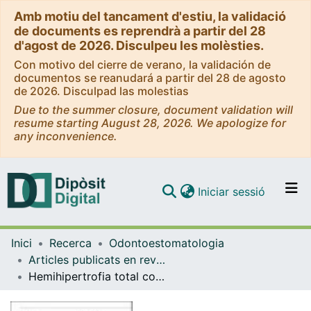
Amb motiu del tancament d'estiu, la validació
de documents es reprendrà a partir del 28
d'agost de 2026. Disculpeu les molèsties.
Con motivo del cierre de verano, la validación de
documentos se reanudará a partir del 28 de agosto
de 2026. Disculpad las molestias
Due to the summer closure, document validation will
resume starting August 28, 2026. We apologize for
any inconvenience.
(current)
Iniciar sessió
Comunitats i col·leccions
Inici
Recerca
Odontoestomatologia
Navega per tot el DD
Articles publicats en revistes (Odontoestomatologia)
Com publicar
Hemihipertrofia total congénita con manifestaciones orofaciales. Presentación de un caso
Contacte