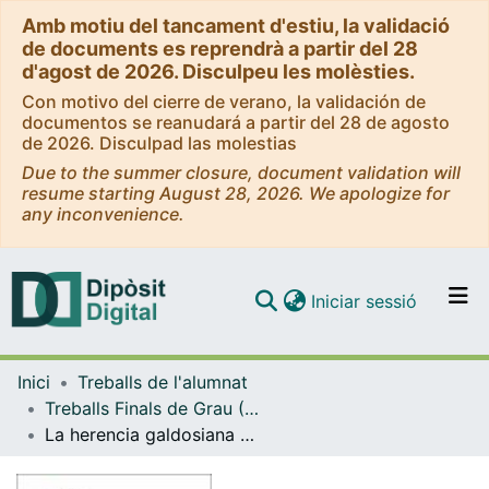
Amb motiu del tancament d'estiu, la validació
de documents es reprendrà a partir del 28
d'agost de 2026. Disculpeu les molèsties.
Con motivo del cierre de verano, la validación de
documentos se reanudará a partir del 28 de agosto
de 2026. Disculpad las molestias
Due to the summer closure, document validation will
resume starting August 28, 2026. We apologize for
any inconvenience.
(current)
Iniciar sessió
Comunitats i col·leccions
Inici
Treballs de l'alumnat
Navega per tot el DD
Treballs Finals de Grau (TFG) - Filologia Hispànica
Com publicar
La herencia galdosiana en la poética de Almudena Grandes: un estudio comparativo de sus personajes femeninos
Contacte