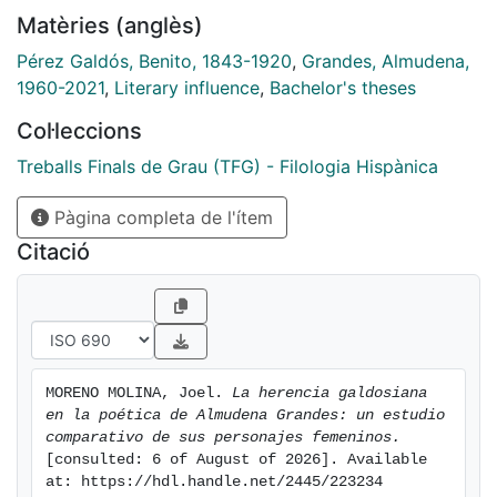
correspondencias y divergencias en la construcción de
Matèries (anglès)
las protagonistas femeninas por parte de ambos
autores. A través de esta lectura comparativa, se
Pérez Galdós, Benito, 1843-1920
,
Grandes, Almudena,
pretende no solo poner de relieve la herencia
1960-2021
,
Literary influence
,
Bachelor's theses
galdosiana en la poética de Grandes, sino también
Col·leccions
abrir líneas de investigación futuras que profundicen
en otros aspectos de su narrativa, enriqueciendo así el
Treballs Finals de Grau (TFG) - Filologia Hispànica
conocimiento y sentando las bases para un estudio
Pàgina completa de l'ítem
académico y crítico más amplio de una novelista
fundamental en el panorama literario contemporáneo.
Citació
MORENO MOLINA, Joel. 
La herencia galdosiana 
en la poética de Almudena Grandes: un estudio 
comparativo de sus personajes femeninos.
[consulted: 6 of August of 2026]. Available 
at: https://hdl.handle.net/2445/223234