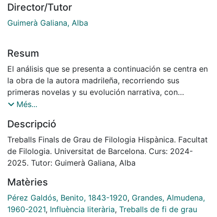
Director/Tutor
Guimerà Galiana, Alba
Resum
El análisis que se presenta a continuación se centra en
la obra de la autora madrileña, recorriendo sus
primeras novelas y su evolución narrativa, con
especial atención a la herencia que recoge del gran
Més...
novelista español Benito Pérez Galdós (1843-1920).
Descripció
Desde una perspectiva tematológica, se abordarán
algunos de los motivos centrales que Almudena
Treballs Finals de Grau de Filologia Hispànica. Facultat
Grandes comienza a trazar en sus primeras
de Filologia. Universitat de Barcelona. Curs: 2024-
protagonistas y que se desarrollan a lo largo de toda
2025. Tutor: Guimerà Galiana, Alba
su trayectoria narrativa. El estudio culmina con un
Matèries
análisis comparativo de dos pares de personajes
femeninos —dos galdosianos y dos pertenecientes al
Pérez Galdós, Benito, 1843-1920
,
Grandes, Almudena,
universo de Grandes— con el objetivo de examinar las
1960-2021
,
Influència literària
,
Treballs de fi de grau