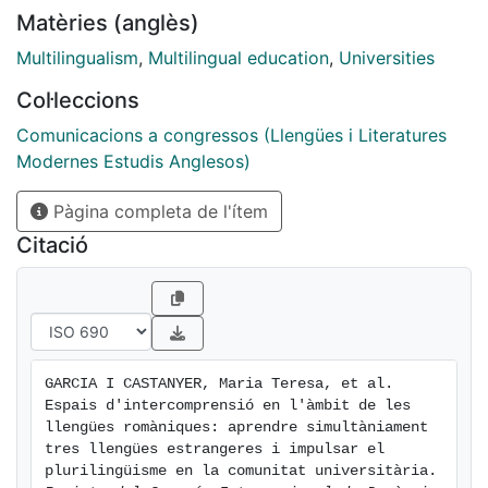
d'una d'aquestes llengües romàniques, com a llengua
Matèries (anglès)
materna o segona, i en l'alta proximitat d'aquestes
llengües entre si.
Multilingualism
,
Multilingual education
,
Universities
Col·leccions
Comunicacions a congressos (Llengües i Literatures
Modernes Estudis Anglesos)
Pàgina completa de l'ítem
Citació
GARCIA I CASTANYER, Maria Teresa, et al. 
Espais d'intercomprensió en l'àmbit de les 
llengües romàniques: aprendre simultàniament 
tres llengües estrangeres i impulsar el 
plurilingüisme en la comunitat universitària. 