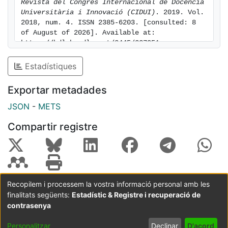
Revista del Congrés Internacional de Docència 
Universitària i Innovació (CIDUI)
. 2019. Vol. 
2018, num. 4. ISSN 2385-6203. [consulted: 8 
of August of 2026]. Available at: 
https://hdl.handle.net/2445/227951
Estadístiques
Exportar metadades
JSON
-
METS
Compartir registre
Recopilem i processem la vostra informació personal amb les
finalitats següents:
Estadístic & Registre i recuperació de
Coordinació:
CRAI UB
Avís legal
Metadades
subjectes a:
contrasenya
Configuració
Política de
Acord
Personalitzar
Declinar
D'acord