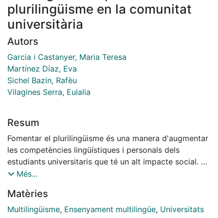
plurilingüisme en la comunitat
universitària
Autors
Garcia i Castanyer, Maria Teresa
Martínez Díaz, Eva
Sichel Bazin, Rafèu
Vilagines Serra, Eulalia
Resum
Fomentar el plurilingüisme és una manera d'augmentar
les competències lingüístiques i personals dels
estudiants universitaris que té un alt impacte social. En
el cas de les llengües romàniques, quan en parlem una,
Més...
entendre les altres és molt fàcil si ens centrem primer
Matèries
en la comprensió escrita. Tot l'aprenentatge es basa
en el bagatge lingüístic que tenim com a parlants
Multilingüisme
,
Ensenyament multilingüe
,
Universitats