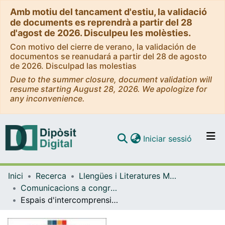
Amb motiu del tancament d'estiu, la validació
de documents es reprendrà a partir del 28
d'agost de 2026. Disculpeu les molèsties.
Con motivo del cierre de verano, la validación de
documentos se reanudará a partir del 28 de agosto
de 2026. Disculpad las molestias
Due to the summer closure, document validation will
resume starting August 28, 2026. We apologize for
any inconvenience.
(current)
Iniciar sessió
Comunitats i col·leccions
Inici
Recerca
Llengües i Literatures Modernes i Estudis Anglesos
Navega per tot el DD
Comunicacions a congressos (Llengües i Literatures Modernes Estudis Anglesos)
Com publicar
Espais d'intercomprensió en l'àmbit de les llengües romàniques: aprendre simultàniament tres llengües estrangeres i impulsar el plurilingüisme en la comunitat universitària
Contacte