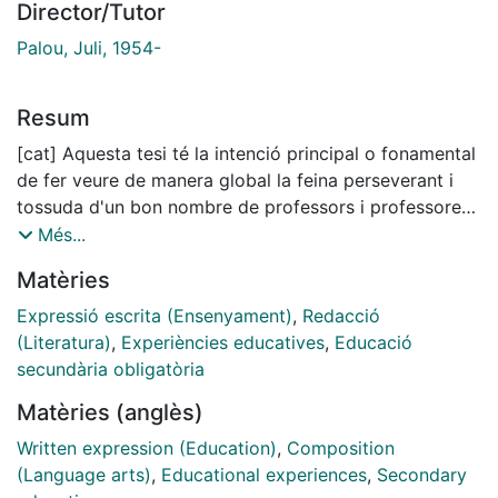
Director/Tutor
Palou, Juli, 1954-
Resum
[cat] Aquesta tesi té la intenció principal o fonamental
de fer veure de manera global la feina perseverant i
tossuda d'un bon nombre de professors i professores
de llengua d'Educació Secundària que, de gra de sorra
Més...
en gra de sorra, arriben a aixecar una torre de
Matèries
propostes i d'idees relacionades amb l'ensenyament i
l'aprenentatge de la composición escrita que faríem
Expressió escrita (Ensenyament)
,
Redacció
bé de tenir en compte i d'aplicar, amb les variacions i
(Literatura)
,
Experiències educatives
,
Educació
les actualitzacions necessàries i pertinents, a les
secundària obligatòria
classes de llengua dels centres educatius. Pel que fa a
Matèries (anglès)
l'estructura, els quatre primers capítols són una revisió
sumària de l'estat de la qüestió dels estudis
Written expression (Education)
,
Composition
relacionats amb la composición escrita en general,
(Language arts)
,
Educational experiences
,
Secondary