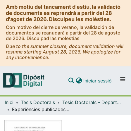
Amb motiu del tancament d'estiu, la validació
de documents es reprendrà a partir del 28
d'agost de 2026. Disculpeu les molèsties.
Con motivo del cierre de verano, la validación de
documentos se reanudará a partir del 28 de agosto
de 2026. Disculpad las molestias
Due to the summer closure, document validation will
resume starting August 28, 2026. We apologize for
any inconvenience.
(current)
Iniciar sessió
Comunitats i col·leccions
Inici
Tesis Doctorals
Tesis Doctorals - Departament - Didàctica de la Llengua i la Literatura
Navega per tot el DD
Experiències publicades de desenvolupament didàctic de l'expressió escrita a l'Educació Secundària Obligatòria
Com publicar
Contacte