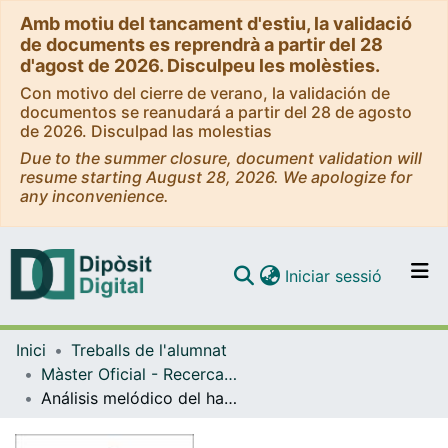
Amb motiu del tancament d'estiu, la validació
de documents es reprendrà a partir del 28
d'agost de 2026. Disculpeu les molèsties.
Con motivo del cierre de verano, la validación de
documentos se reanudará a partir del 28 de agosto
de 2026. Disculpad las molestias
Due to the summer closure, document validation will
resume starting August 28, 2026. We apologize for
any inconvenience.
(current)
Iniciar sessió
Comunitats i col·leccions
Inici
Treballs de l'alumnat
Navega per tot el DD
Màster Oficial - Recerca en Didàctica de la Llengua i la Literatura
Com publicar
Análisis melódico del habla: protocolo para la automatización de la obtención de los datos de la curva estándar
Contacte