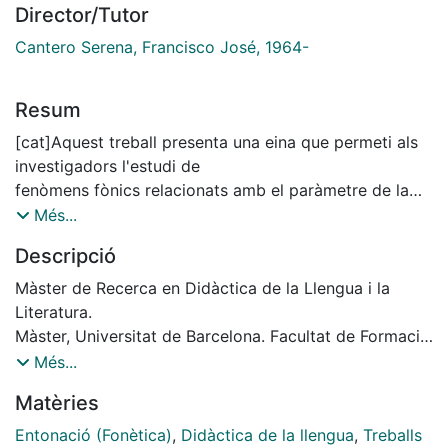
Director/Tutor
Cantero Serena, Francisco José, 1964-
Resum
[cat]Aquest treball presenta una eina que permeti als
investigadors l'estudi de
fenòmens fònics relacionats amb el paràmetre de la
freqüència fonamental dels sons
Més...
(F0). S'ha fet en el marc del model Anàlisi Melòdic de
Descripció
la Parla, model i mètode que
fem nostre pel posterior estudi de l'entonació de les
Màster de Recerca en Didàctica de la Llengua i la
varietats dialectals del espanyol.
Literatura.
Aquest mètode pot ser utilitzat amb altre tipus de
Màster, Universitat de Barcelona. Facultat de Formació
notacions prosòdiques.
del Professorat, curs 2009-2010, Director: Francisco
Més...
Presentem, doncs, el programa que hem desenvolupat
José Cantero Serena
Matèries
en PRAAT ¿software de
referència pel que fa a l'anàlisi acústica -, els resultats
Entonació (Fonètica)
,
Didàctica de la llengua
,
Treballs