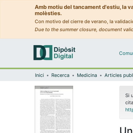
Amb motiu del tancament d'estiu, la v
molèsties.
Con motivo del cierre de verano, la valida
Due to the summer closure, document valid
Comuni
Inici
Recerca
Medicina
Si 
cit
htt
Un