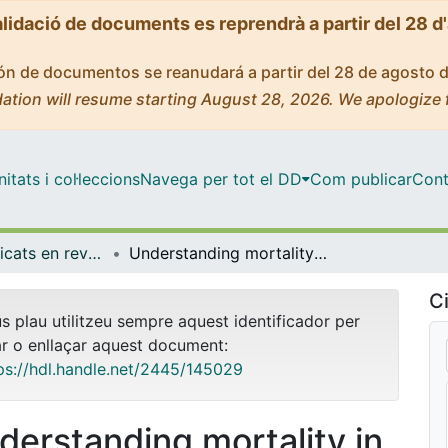
alidació de documents es reprendrà a partir del 28 d
ción de documentos se reanudará a partir del 28 de agosto 
ation will resume starting August 28, 2026. We apologize 
tats i col·leccions
Navega per tot el DD
Com publicar
Cont
Articles publicats en revistes (Medicina)
Understanding mortality in bacteremic pneumococcal pneumonia
Ci
us plau utilitzeu sempre aquest identificador per
ar o enllaçar aquest document:
ps://hdl.handle.net/2445/145029
derstanding mortality in