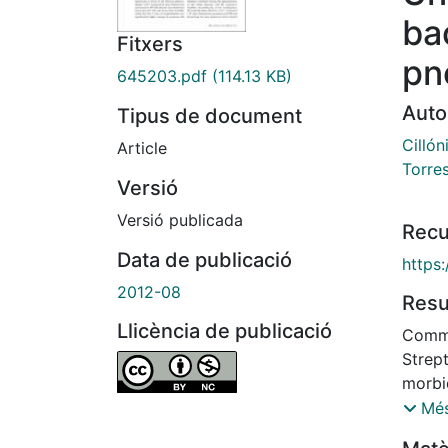
ba
Fitxers
pn
645203.pdf
(114.13 KB)
Auto
Tipus de document
Cillón
Article
Torres
Versió
Versió publicada
Recu
Data de publicació
https
2012-08
Res
Llicència de publicació
Commu
Strep
morbid
over 
Més
commu