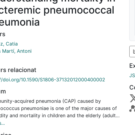
cteremic pneumococcal
eumonia
rs
iz, Catia
 Martí, Antoni
E
rs relacionat
J
://doi.org/10.1590/S1806-37132012000400002
C
um
nity-acquired pneumonia (CAP) caused by
tococcus pneumoniae is one of the major causes of
ity and mortality in children and the elderly (adults
60 years of age) worldwide.(1,2) Data from
...
nity-based studies show that the estimated overall