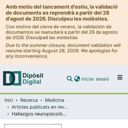
Amb motiu del tancament d'estiu, la validació
de documents es reprendrà a partir del 28
d'agost de 2026. Disculpeu les molèsties.
Con motivo del cierre de verano, la validación de
documentos se reanudará a partir del 28 de agosto
de 2026. Disculpad las molestias
Due to the summer closure, document validation will
resume starting August 28, 2026. We apologize for
any inconvenience.
(current)
Iniciar sessió
Comunitats i col·leccions
Inici
Recerca
Medicina
Navega per tot el DD
Articles publicats en revistes (Medicina)
Com publicar
Hallazgos neuropsicológicos y neuroradiológicos en la enfermedad de Pick
Contacte