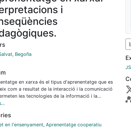
terpretacions i
nseqüències
dagògiques.
rs
Salvat, Begoña
E
J
um
C
nentatge en xarxa és el tipus d'aprenentatge que es
ix com a resultat de la interacció i la comunicació
rmeten les tecnologies de la informació i la
icació. Aquesta concepció tan genèrica té molts
...
s i interpretacions. En alguns casos, la base de
ries
nentatge és la connexió entre la informació, els
os i les persones. Per a altres autors, l'aspecte més
net en l'ensenyament
,
Aprenentatge cooperatiu
tant és la connexió dels grups socials, mentre que