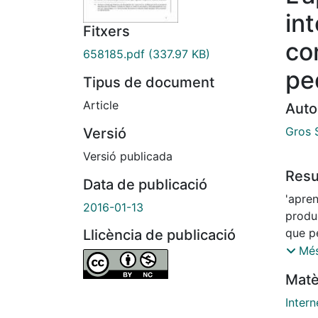
in
Fitxers
co
658185.pdf
(337.97 KB)
pe
Tipus de document
Article
Auto
Gros 
Versió
Versió publicada
Res
Data de publicació
'apre
2016-01-13
produe
que pe
Llicència de publicació
comun
Més
matiso
Matè
l'apre
recurs
Inter
impor