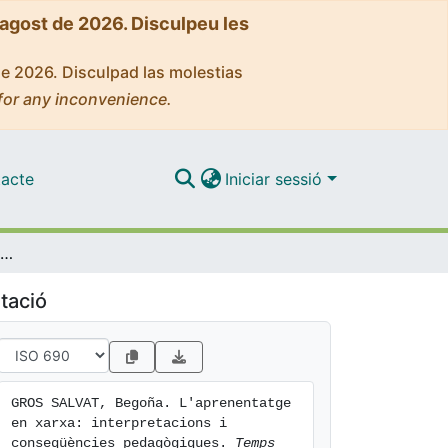
'agost de 2026. Disculpeu les
de 2026. Disculpad las molestias
for any inconvenience.
acte
Iniciar sessió
L'aprenentatge en xarxa: interpretacions i conseqüències pedagògiques.
tació
GROS SALVAT, Begoña. L'aprenentatge 
en xarxa: interpretacions i 
conseqüències pedagògiques. 
Temps 