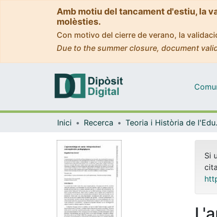
Amb motiu del tancament d'estiu, la v
molèsties.
Con motivo del cierre de verano, la valida
Due to the summer closure, document valid
Comuni
Inici
Recerca
Teoria 
Si 
cit
htt
L'