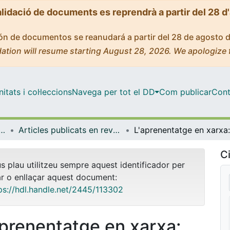
alidació de documents es reprendrà a partir del 28 d
ción de documentos se reanudará a partir del 28 de agosto 
ation will resume starting August 28, 2026. We apologize 
tats i col·leccions
Navega per tot el DD
Com publicar
Cont
i Història de l'Educació
Articles publicats en revistes (Teoria i Història de l'Educació)
Ci
us plau utilitzeu sempre aquest identificador per
ar o enllaçar aquest document:
ps://hdl.handle.net/2445/113302
aprenentatge en xarxa: