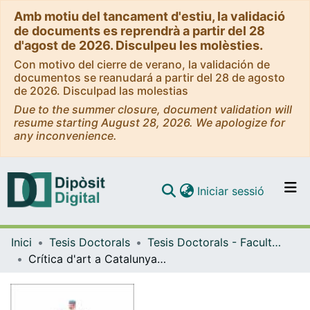
Amb motiu del tancament d'estiu, la validació
de documents es reprendrà a partir del 28
d'agost de 2026. Disculpeu les molèsties.
Con motivo del cierre de verano, la validación de
documentos se reanudará a partir del 28 de agosto
de 2026. Disculpad las molestias
Due to the summer closure, document validation will
resume starting August 28, 2026. We apologize for
any inconvenience.
(current)
Iniciar sessió
Comunitats i col·leccions
Inici
Tesis Doctorals
Tesis Doctorals - Facultat - Geografia i Història
Navega per tot el DD
Crítica d'art a Catalunya a través de Papers d'Art (1987-2008)
Com publicar
Contacte