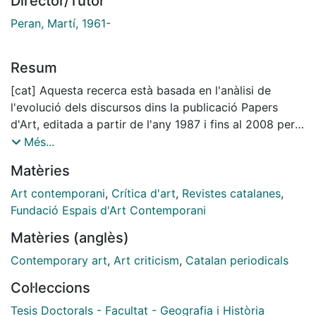
Director/Tutor
Peran, Martí, 1961-
Resum
[cat] Aquesta recerca està basada en l'anàlisi de
l'evolució dels discursos dins la publicació Papers
d'Art, editada a partir de l'any 1987 i fins al 2008 per
Espais, Centre d'Art Contemporani i la Fundació
Més...
Espais. Un cas d'estudi rellevant per un doble motiu:
Matèries
d'una banda, pel valor dels continguts i la seva
evolució durant la dilatada cronologia i, d'una altra,
Art contemporani
,
Crítica d'art
,
Revistes catalanes
,
per l'ampli ventall de col·laboradors que van
Fundació Espais d'Art Contemporani
participar-hi. El conjunt de la producció analitzada
Matèries (anglès)
deixa entreveure continguts relacionats amb temes
emergents, socials i polítics, vinculats amb la
Contemporary art
,
Art criticism
,
Catalan periodicals
producció i la recepció de les obres d'art. Realitzar-ne
Col·leccions
el buidatge dels discursos, durant tota la seva dilatada
cronologia, dona una perspectiva que ens fa entendre
Tesis Doctorals - Facultat - Geografia i Història