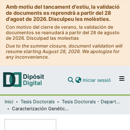
Amb motiu del tancament d'estiu, la validació
de documents es reprendrà a partir del 28
d'agost de 2026. Disculpeu les molèsties.
Con motivo del cierre de verano, la validación de
documentos se reanudará a partir del 28 de agosto
de 2026. Disculpad las molestias
Due to the summer closure, document validation will
resume starting August 28, 2026. We apologize for
any inconvenience.
(current)
Iniciar sessió
Comunitats i col·leccions
Inici
Tesis Doctorals
Tesis Doctorals - Departament - Microbiologia
Navega per tot el DD
Caracterización Genética y Funcional de la Proteína ns P1a/4 de Astrovirus Humano
Com publicar
Contacte