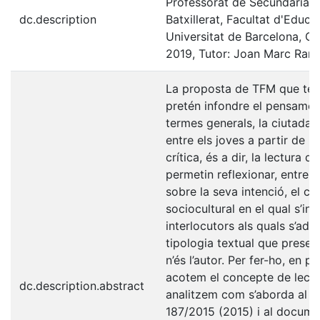
Professorat de Secundària Ob
dc.description
Batxillerat, Facultat d'Educa
Universitat de Barcelona, Cu
2019, Tutor: Joan Marc Ram
La proposta de TFM que ten
pretén infondre el pensament
termes generals, la ciutadan
entre els joves a partir de la
crítica, és a dir, la lectura 
permetin reflexionar, entre d’
sobre la seva intenció, el co
sociocultural en el qual s’ins
interlocutors als quals s’adre
tipologia textual que presen
n’és l’autor. Per fer-ho, en pr
acotem el concepte de lectur
dc.description.abstract
analitzem com s’aborda al D
187/2015 (2015) i al docume