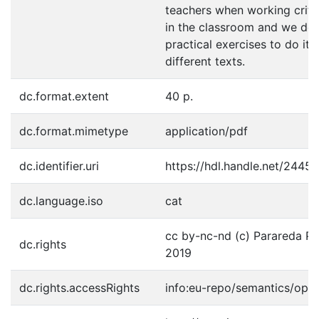
teachers when working criti
in the classroom and we de
practical exercises to do it 
different texts.
dc.format.extent
40 p.
dc.format.mimetype
application/pdf
dc.identifier.uri
https://hdl.handle.net/2445
dc.language.iso
cat
cc by-nc-nd (c) Parareda Pal
dc.rights
2019
dc.rights.accessRights
info:eu-repo/semantics/ope