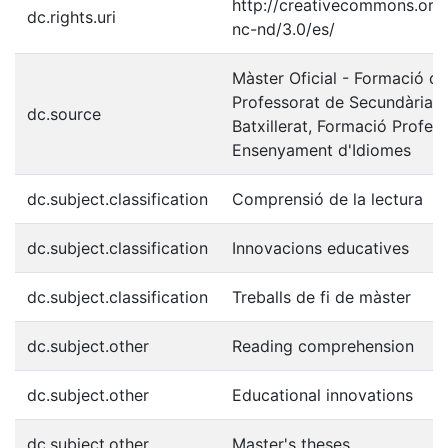
http://creativecommons.org/
dc.rights.uri
nc-nd/3.0/es/
Màster Oficial - Formació de
Professorat de Secundària Ob
dc.source
Batxillerat, Formació Profess
Ensenyament d'Idiomes
dc.subject.classification
Comprensió de la lectura
dc.subject.classification
Innovacions educatives
dc.subject.classification
Treballs de fi de màster
dc.subject.other
Reading comprehension
dc.subject.other
Educational innovations
dc.subject.other
Master's theses