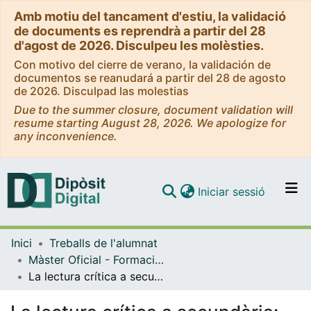
Amb motiu del tancament d'estiu, la validació
de documents es reprendrà a partir del 28
d'agost de 2026. Disculpeu les molèsties.
Con motivo del cierre de verano, la validación de
documentos se reanudará a partir del 28 de agosto
de 2026. Disculpad las molestias
Due to the summer closure, document validation will
resume starting August 28, 2026. We apologize for
any inconvenience.
(current)
Iniciar sessió
Comunitats i col·leccions
Inici
Treballs de l'alumnat
Navega per tot el DD
Màster Oficial - Formació del Professorat de Secundària Obligatòria i Batxillerat, Formació Professional i Ensenyament d'Idiomes
Com publicar
La lectura crítica a secundària: anàlisi, reflexions i proposta d’innovació
Contacte