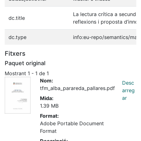
La lectura crítica a secundàri
dc.title
reflexions i proposta d’inno
dc.type
info:eu-repo/semantics/mast
Fitxers
Paquet original
Mostrant
1 - 1 de 1
Nom:
Desc
tfm_alba_parareda_pallares.pdf
arreg
ar
Mida:
1.39 MB
Format:
Adobe Portable Document
Format