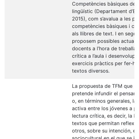
Competències bàsiques de l
lingüístic (Departament d’E
2015), com s’avalua a les pr
competències bàsiques i com
als llibres de text. I en segon
proposem possibles actuacio
docents a l’hora de treballar 
crítica a l’aula i desenvolup
exercicis pràctics per fer-h
textos diversos.
La propuesta de TFM que p
pretende infundir el pensami
o, en términos generales, la
activa entre los jóvenes a pa
lectura crítica, es decir, la l
textos que permitan reflexio
otros, sobre su intención, el
sociocultural en el que se in