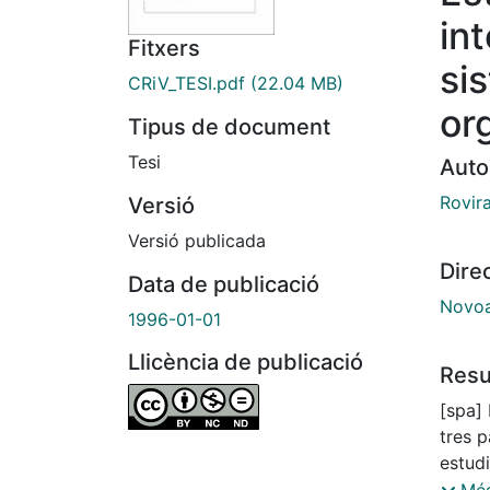
in
Fitxers
sis
CRiV_TESI.pdf
(22.04 MB)
or
Tipus de document
Tesi
Auto
Rovira
Versió
Versió publicada
Dire
Data de publicació
Novoa
1996-01-01
Llicència de publicació
Res
[spa] 
tres 
estud
sencil