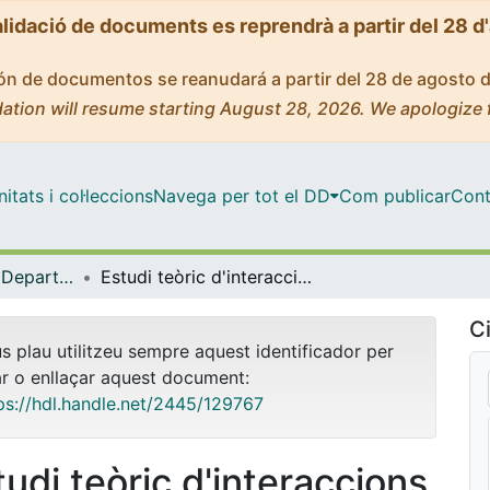
alidació de documents es reprendrà a partir del 28 d
ción de documentos se reanudará a partir del 28 de agosto 
ation will resume starting August 28, 2026. We apologize 
tats i col·leccions
Navega per tot el DD
Com publicar
Cont
Tesis Doctorals - Departament - Química Física
Estudi teòric d'interaccions intermoleculars en sistemes senzills i cristalls orgànics moleculars
Ci
us plau utilitzeu sempre aquest identificador per
ar o enllaçar aquest document:
ps://hdl.handle.net/2445/129767
tudi teòric d'interaccions