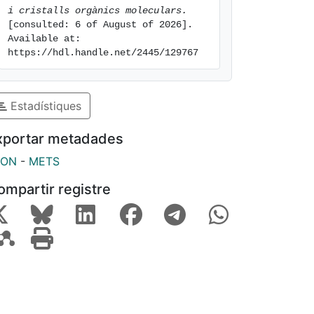
i cristalls orgànics moleculars.
[consulted: 6 of August of 2026]. 
Available at: 
https://hdl.handle.net/2445/129767
Estadístiques
xportar metadades
SON
-
METS
ompartir registre