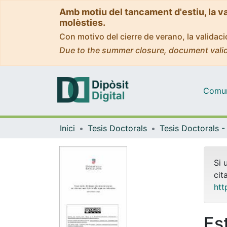
Amb motiu del tancament d'estiu, la v
molèsties.
Con motivo del cierre de verano, la valida
Due to the summer closure, document valid
Comuni
Inici
Tesis Doctorals
Si 
cit
htt
Es