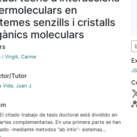
termoleculars en
temes senzills i cristalls
gànics moleculars
rs
 i Virgili, Carme
E
J
ctor/Tutor
C
 Vide, Juan J.
um
El citado trabajo de tesis doctoral está dividido en
partes complementarias. En una primera parte se han
iado -mediante metodos “ab intio”- sistemas
los que contienen interacciones de diferente