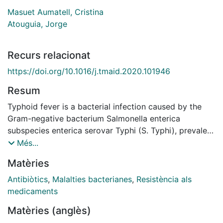
Masuet Aumatell, Cristina
Atouguia, Jorge
Recurs relacionat
https://doi.org/10.1016/j.tmaid.2020.101946
Resum
Typhoid fever is a bacterial infection caused by the
Gram-negative bacterium Salmonella enterica
subspecies enterica serovar Typhi (S. Typhi), prevalent
in many low- and middle-income countries. In high-
Més...
income territories, typhoid fever is predominantly
Matèries
travel-related, consequent to travel in typhoid-
endemic regions; however, data show that the level of
Antibiòtics
,
Malalties bacterianes
,
Resistència als
typhoid vaccination in travellers is low. Successful
medicaments
management of typhoid fever using antibiotics is
Matèries (anglès)
becoming increasingly difficult due to drug resistance;