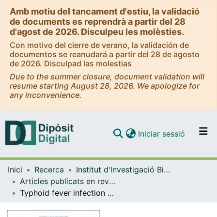
Amb motiu del tancament d'estiu, la validació
de documents es reprendrà a partir del 28
d'agost de 2026. Disculpeu les molèsties.
Con motivo del cierre de verano, la validación de
documentos se reanudará a partir del 28 de agosto
de 2026. Disculpad las molestias
Due to the summer closure, document validation will
resume starting August 28, 2026. We apologize for
any inconvenience.
(current)
Iniciar sessió
Comunitats i col·leccions
Inici
Recerca
Institut d'lnvestigació Biomèdica de Bellvitge (IDIBELL)
Navega per tot el DD
Articles publicats en revistes (Institut d'lnvestigació Biomèdica de Bellvitge (IDIBELL))
Com publicar
Typhoid fever infection – Antibiotic resistance and vaccination strategies: A narrative review
Contacte