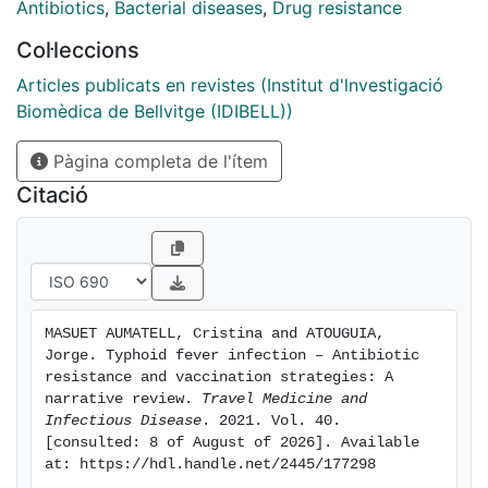
emerging resistance has spread geographically due to
Antibiotics
,
Bacterial diseases
,
Drug resistance
factors such as increasing travel connectivity,
Col·leccions
affecting those in endemic regions and travellers alike.
This review provides an overview of: the epidemiology
Articles publicats en revistes (Institut d'lnvestigació
and diagnosis of typhoid fever; the emergence of
Biomèdica de Bellvitge (IDIBELL))
drug-resistant typhoid strains in the endemic setting;
Pàgina completa de l'ítem
drug resistance observed in travellers; vaccines
currently available to prevent typhoid fever; vaccine
Citació
recommendations for people living in typhoid-endemic
regions; strategies for the introduction of typhoid
vaccines and stakeholders in vaccination programmes;
and travel recommendations for a selection of
destinations with a medium or high incidence of
MASUET AUMATELL, Cristina and ATOUGUIA, 
typhoid fever.
Jorge. Typhoid fever infection – Antibiotic 
resistance and vaccination strategies: A 
narrative review. 
Travel Medicine and 
Infectious Disease
. 2021. Vol. 40. 
[consulted: 8 of August of 2026]. Available 
at: https://hdl.handle.net/2445/177298