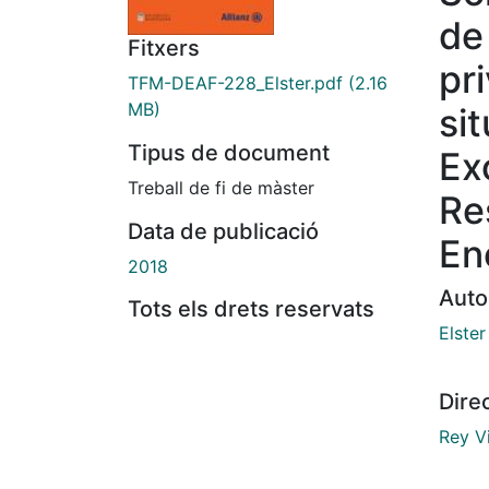
de
Fitxers
pr
TFM-DEAF-228_Elster.pdf
(2.16
MB)
si
Tipus de document
Ex
Treball de fi de màster
Re
Data de publicació
En
2018
Auto
Tots els drets reservats
Elste
Dire
Rey V