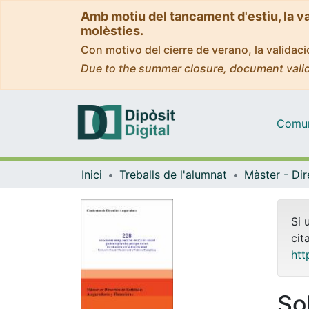
Amb motiu del tancament d'estiu, la v
molèsties.
Con motivo del cierre de verano, la valida
Due to the summer closure, document valid
Comuni
Inici
Treballs de l'alumnat
Si 
cit
htt
So