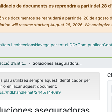
alidació de documents es reprendrà a partir del 28 d
ción de documentos se reanudará a partir del 28 de agosto 
ation will resume starting August 28, 2026. We apologize 
tats i col·leccions
Navega per tot el DD
Com publicar
Cont
Màster - Direcció d'Entitats Asseguradores i Financeres (DEAF)
Soluciones aseguradoras de acción social (público-privada) para personas en situación de vulnerabilidad. Exclusión Social / Residencial y Pobreza Energética
Ci
us plau utilitzeu sempre aquest identificador per
ar o enllaçar aquest document:
ps://hdl.handle.net/2445/144699
luciones aseguradoras