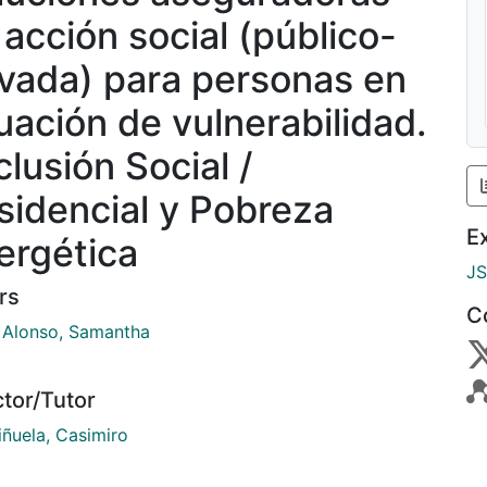
 acción social (público-
ivada) para personas en
tuación de vulnerabilidad.
clusión Social /
sidencial y Pobreza
E
ergética
J
rs
C
r Alonso, Samantha
ctor/Tutor
iñuela, Casimiro