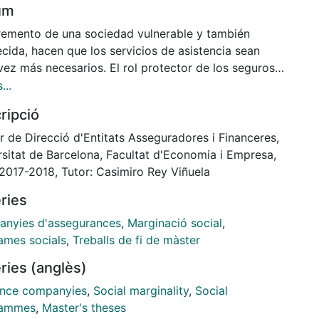
um
cremento de una sociedad vulnerable y también
cida, hacen que los servicios de asistencia sean
vez más necesarios. El rol protector de los seguros
incorporar a la población más vulnerable dentro de
...
tera, y ofrecer soluciones de prestación de servicios
ripció
ados a las necesidades reales de las personas y
as en riesgo de exclusión y clara pobreza, a aquellas
r de Direcció d'Entitats Asseguradores i Financeres,
ás lo necesitan, para mantener un nivel de vida
rsitat de Barcelona, Facultat d'Economia i Empresa,
ado, tal y como marcan los estándares del bienestar
 2017-2018, Tutor: Casimiro Rey Viñuela
 vez garantizando la habitabilidad de su vivienda
ries
restaciones de auxilio y atención, complementando
s ayudas ya ofrecidas por las Administraciones
nyies d'assegurances
,
Marginació social
,
as hoy en día en vigor.
ames socials
,
Treballs de fi de màster
ries (anglès)
ance companyies
,
Social marginality
,
Social
rammes
,
Master's theses