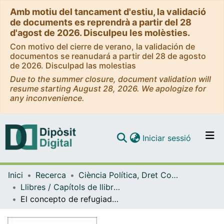
Amb motiu del tancament d'estiu, la validació
de documents es reprendrà a partir del 28
d'agost de 2026. Disculpeu les molèsties.
Con motivo del cierre de verano, la validación de
documentos se reanudará a partir del 28 de agosto
de 2026. Disculpad las molestias
Due to the summer closure, document validation will
resume starting August 28, 2026. We apologize for
any inconvenience.
(current)
Iniciar sessió
Comunitats i col·leccions
Inici
Recerca
Ciència Política, Dret Constitucional i Filosofia del Dret
Navega per tot el DD
Llibres / Capítols de llibre (Ciència Política, Dret Constitucional i Filosofia del Dret)
Com publicar
El concepto de refugiado en la Convención de Ginebra y la realidad de los flujos de personas necesitadas de protección
Contacte