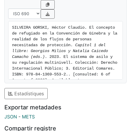
parte de la Convención a desarrollar las leyes
correspondientes para su cumplimiento...
SILVEIRA GORSKI, Héctor Claudio. El concepto 
de refugiado en la Convención de Ginebra y la 
realidad de los flujos de personas 
necesitadas de protección. 
Capítol 1 del 
llibre: Georgios Milios y Natalia Caicedo 
Camacho (eds.)
. 2023. El sistema de asilo y 
su regulación multinivell. Colección: Derecho 
Internacional Público; 3. Editorial Comares. 
ISBN: 978-84-1369-553-2.. [consulted: 6 of 
August of 2026]. Available at: 
https://hdl.handle.net/2445/202248
Estadístiques
Exportar metadades
JSON
-
METS
Compartir registre