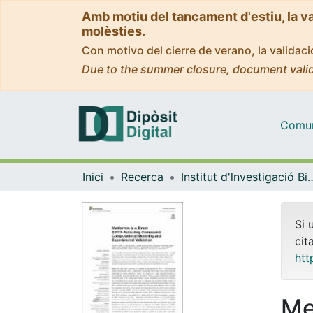
Amb motiu del tancament d'estiu, la v
molèsties.
Con motivo del cierre de verano, la valida
Due to the summer closure, document valid
Comuni
Inici
Recerca
Institut d'lnvestigació Biomèdica 
Si 
cit
htt
Me