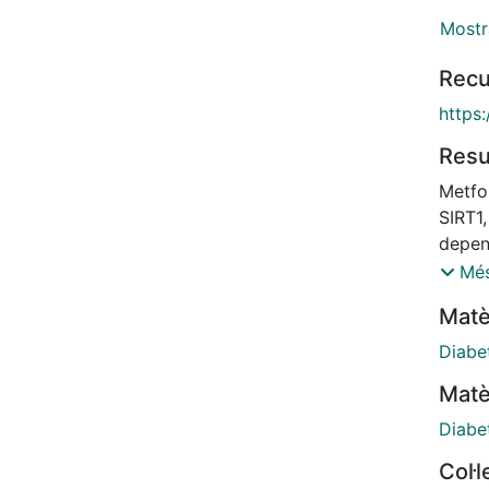
Mostr
Recu
https
Res
Metfo
SIRT1
depen
respon
Més
silico
Matè
dynam
metfor
Diabe
struc
Matè
appro
modes
Diabe
the ce
Col·
was pr