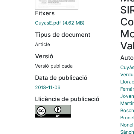
SI
Fitxers
Co
CuyasE.pdf
(4.62 MB)
Mo
Tipus de document
Va
Article
Versió
Auto
Versió publicada
Cuyàs
Verdu
Data de publicació
Llora
2018-11-06
Ferná
Joven
Llicència de publicació
Marti
Bosch
Brune
Nonell
Sánch