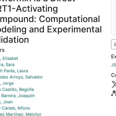
RT1-Activating
mpound: Computational
deling and Experimental
lidation
rs
E
, Elisabet
ra, Sara
J
ch Parés, Laura
C
ndez Arroyo, Salvador
, Jorge
n Castillo, Begoña
 Barrera, Joaquim
t, Joan
 Canals, Alfons
ez Martínez, Melchor