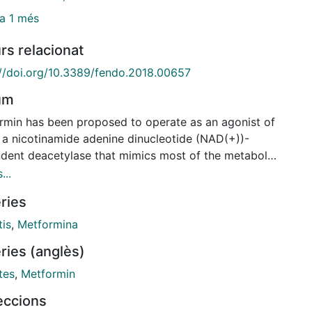
a 1 més
rs relacionat
://doi.org/10.3389/fendo.2018.00657
um
rmin has been proposed to operate as an agonist of
, a nicotinamide adenine dinucleotide (NAD(+))-
dent deacetylase that mimics most of the metabolic
ses to calorie restriction. Herein, we present an in
...
 analysis focusing on the molecular docking and
ries
ic simulation of the putative interactions between
min and SIRT1. Using eight different crystal
tis
,
Metformina
tures of human SIRT1 protein, our computational
ries (anglès)
ach was able to delineate the putative binding
 of metformin to several pockets inside and outside
tes
,
Metformin
ntral deacetylase catalytic domain. First, metformin
leccions
edicted to interact with the very same allosteric