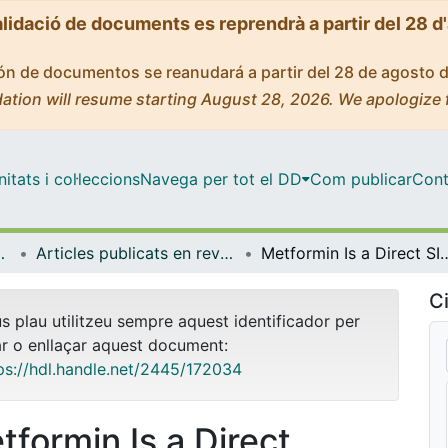
alidació de documents es reprendrà a partir del 28 d
ción de documentos se reanudará a partir del 28 de agosto 
ation will resume starting August 28, 2026. We apologize 
tats i col·leccions
Navega per tot el DD
Com publicar
Cont
de Bellvitge (IDIBELL)
Articles publicats en revistes (Institut d'lnvestigació Biomèdica de Bellvitge (IDIBELL))
Metformin Is a Direct SIRT1-Activating Compound: Computation
Ci
us plau utilitzeu sempre aquest identificador per
ar o enllaçar aquest document:
ps://hdl.handle.net/2445/172034
tformin Is a Direct