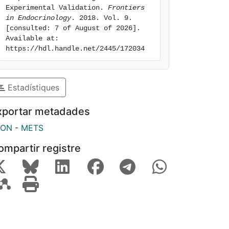
Experimental Validation. 
Frontiers 
in Endocrinology
. 2018. Vol. 9. 
[consulted: 7 of August of 2026]. 
Available at: 
https://hdl.handle.net/2445/172034
Estadístiques
xportar metadades
SON
-
METS
ompartir registre